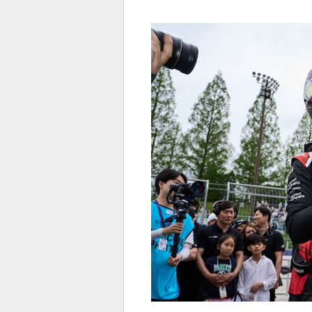
전
로그
즐겨찾기
많이 본 뉴스
최신 뉴스
연예
스포
페이
트위
댓글
밴드
네이