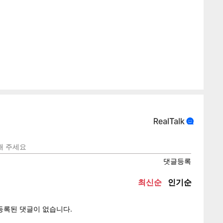
게
소
텍스
텍스
url 복
인쇄
목록