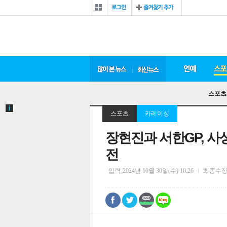
스포츠
스포츠
카레이싱
장현진과 서한GP, 사상
전
입력
2024년 10월 30일(수) 10:26
최종수
0