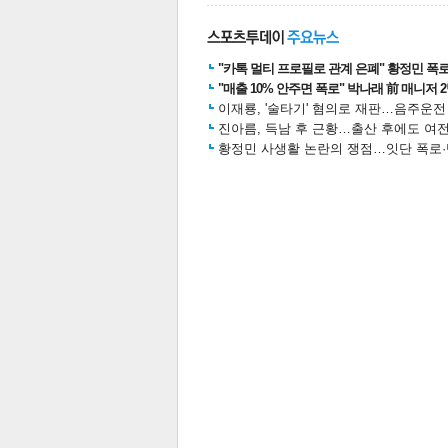
"카톡 멀티 프로필로 관계 은폐" 황정민 폭로女
스북
터 공
달기
공유
버블
"매출 10% 안주면 폭로" 박나래 前 매니저 
이재룡, '술타기' 혐의로 재판…음주운
진아름, 득남 후 근황…출산 후에도 여전
황정민 사생활 논란의 쟁점…잇단 폭로·반