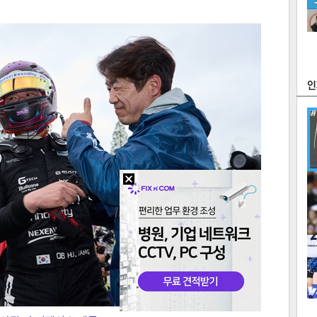
츠
라이프
포토
만화
FOC
많
연예
1
2
텍스
텍스
url 복
인쇄
목록