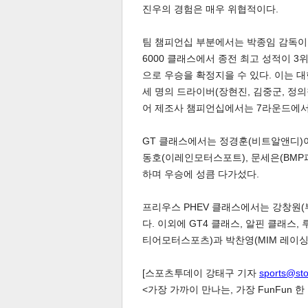
진우의 경험은 매우 위협적이다.
팀 챔피언십 부분에서는 박종임 감독이 
6000 클래스에서 종전 최고 성적이 
으로 우승을 확정지을 수 있다. 이는 대
세 명의 드라이버(장현진, 김중군, 정의
어 제조사 챔피언십에서는 7라운드에서
체
인
GT 클래스에서는 정경훈(비트알앤디)이
동호(이레인모터스포트), 문세은(BMP
하며 우승에 성큼 다가섰다.
프리우스 PHEV 클래스에서는 강창원
다. 이외에 GT4 클래스, 알핀 클래스
티어모터스포츠)과 박찬영(MIM 레이싱
[스포츠투데이 강태구 기자
sports@st
<가장 가까이 만나는, 가장 FunFun 