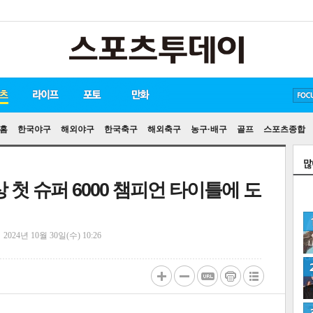
방탄소년단
손흥민
유아인
홈
한국야구
해외야구
한국축구
해외축구
농구·배구
골프
스포츠종합
 첫 슈퍼 6000 챔피언 타이틀에 도
정
2024년 10월 30일(수) 10:26