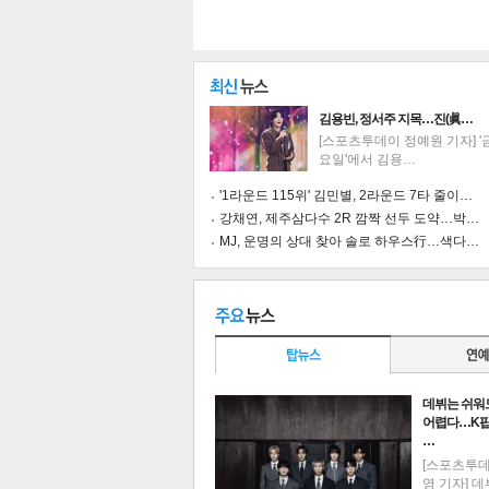
김용빈, 정서주 지목…진(眞…
[스포츠투데이 정예원 기자] '
요일'에서 김용…
'1라운드 115위' 김민별, 2라운드 7타 줄이…
강채연, 제주삼다수 2R 깜짝 선두 도약…박…
MJ, 운명의 상대 찾아 솔로 하우스行…색다…
기
데뷔는 쉬워
어렵다…K팝
…
[스포츠투
영 기자] 데