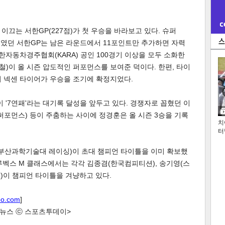
이끄는 서한GP(227점)가 첫 우승을 바라보고 있다. 슈퍼
3위였던 서한GP는 남은 라운드에서 11포인트만 추가하면 자력
한자동차경주협회(KARA) 공인 100경기 이상을 모두 소화한
철)이 올 시즌 압도적인 퍼포먼스를 보여준 덕이다. 한편, 타이
 넥센 타이어가 우승을 조기에 확정지었다.
 '7연패'라는 대기록 달성을 앞두고 있다. 경쟁자로 꼽혔던 이
퍼포먼스) 등이 주춤하는 사이에 정경훈은 올 시즌 3승을 기록
치
터
(부산과학기술대 레이싱)이 초대 챔피언 타이틀을 이미 확보했
, 루벡스 M 클래스에서는 각각 김종겸(한국컴피티션), 송기영(스
)이 챔피언 타이틀을 겨냥하고 있다.
oo.com
]
한 뉴스 ⓒ 스포츠투데이>