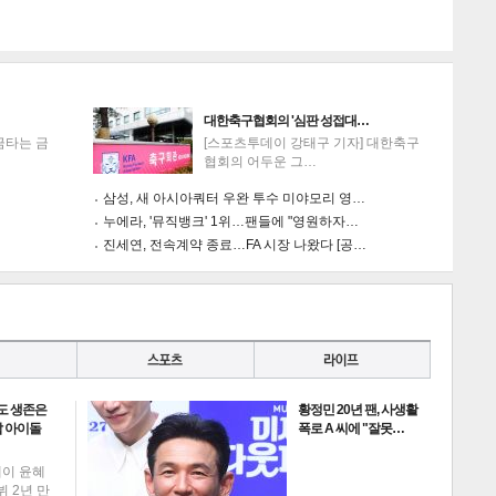
대한축구협회의 '심판 성접대…
금타는 금
[스포츠투데이 강태구 기자] 대한축구
협회의 어두운 그…
삼성, 새 아시아쿼터 우완 투수 미야모리 영…
누에라, '뮤직뱅크' 1위…팬들에 "영원하자…
진세연, 전속계약 종료…FA 시장 나왔다 [공…
도 생존은
황정민 20년 팬, 사생활
 아이돌
폭로 A 씨에 "잘못…
데이 윤혜
뷔 2년 만