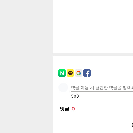
공유
유
로그
페이
트위
카카
밴드
네이