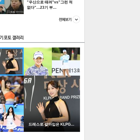
"우산으로 때려"vs"그런 적
없다"…23기 부…
스투펀
US
이 본 뉴스
스포츠
포토
드레스로 갈아입은 KLPGA …