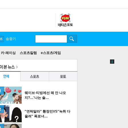
송중기
카·레이싱
스포츠칼럼
e스포츠/게임
웨이브·티빙에선 왜 안 나오
지?…'나는 솔…
"연락말라" 황정민VS"녹취 다
올려" 폭로녀…