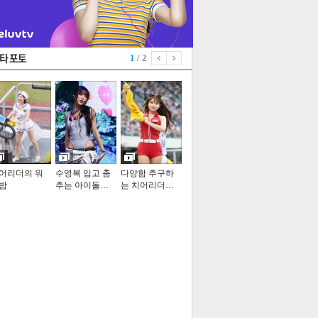
1
/ 2
어리더의 워
수영복 입고 춤
다양함 추구하
밤
추는 아이돌…
는 치어리더…