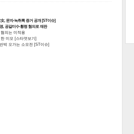
, 문자·녹취록 증거 공개 [ST이슈]
트 크
트 축
사
하기
보기
2명, 공갈미수·횡령 혐의로 재판
전 혐의는 미적용
스
한 미모 [스타엿보기]
박 오가는 소모전 [ST이슈]