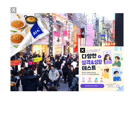
X
박문성 "축구협회 성접대 의혹? 사실이면 국제 망신…사…
"기분 맞춰주려고" 축구협회, 외국인 심판 성접대 의혹…
폭로자 "황정민, 본인 말에 책임져야…내가 사생활에 초…
'주장 완장' 김민재, 한국 떠나기 전 뮌헨 동료들에게…
방은희, 6년 지나도 생생한 母 고독사 아픔…끝내 오열…