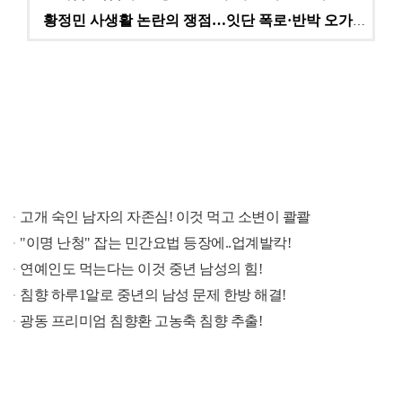
황정민 사생활 논란의 쟁점…잇단 폭로·반박 오가는 소모…