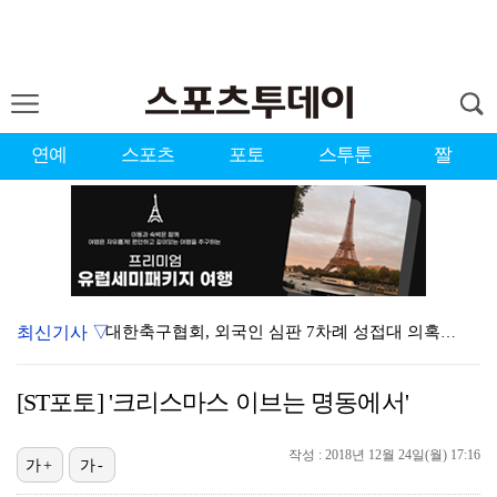
연예
스포츠
포토
스투툰
짤
최신기사 ▽
대한축구협회, 외국인 심판 7차례 성접대 의혹…이 기간…
청문회부터 압수수색·심판 성접대 의혹까지…월드컵 탈락이…
[ST포토] '크리스마스 이브는 명동에서'
3승 사냥 시동 건 서교림 "샷·퍼트 만족스러워…좋은 …
작성 : 2018년 12월 24일(월) 17:16
"우산으로 때려"vs"그런 적 없다"…23기 부부 엇갈…
가+
가-
박지훈, 9월 잠실실내체육관서 앙코르 콘서트 개최