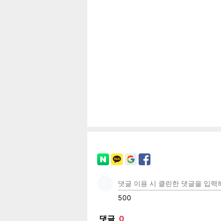
보
페이
트위
카카
밴드
네이