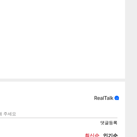
텍스
텍스
url 복
인쇄
목록