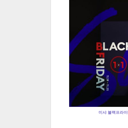
전
로그
즐겨찾기
많이 본 뉴스
최신 뉴스
연예
스포
미샤 블랙프라이
페이
트위
댓글
밴드
네이