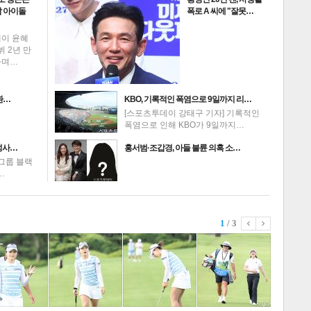
 아이돌
폭로 A 씨에 "잘못…
데이 윤혜
뷔 2년 만
하며…
환…
KBO, 기록적인 폭염으로 9일까지 리…
[스포츠투데이 강태구 기자] 기록적인
폭염으로 인해 KBO가 9일까지…
성사…
홍서범·조갑경, 아들 불륜 의혹 소…
그룹 블랙
…
1
/ 3
스포츠
라이프