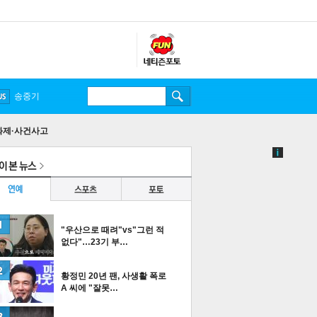
송중기
화제·사건사고
"우산으로 때려"vs"그런 적
없다"…23기 부…
황정민 20년 팬, 사생활 폭로
A 씨에 "잘못…