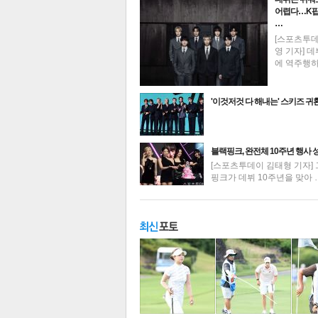
어렵다…K팝
…
[스포츠투
영 기자] 데
에 역주행
'이것저것 다 해내는' 스키즈 귀
최신뉴스
블랙핑크, 완전체 10주년 행사 
[스포츠투데이 김태형 기자] 
핑크가 데뷔 10주년을 맞아 
기
주요뉴스
탑뉴스
연예