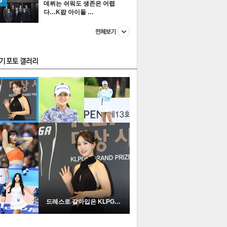
데뷔는 쉬워도 생존은 어렵
다…K팝 아이돌 …
스투펀
US
이 본 뉴스
스포츠
포토
드레스로 갈아입은 KLPGA …