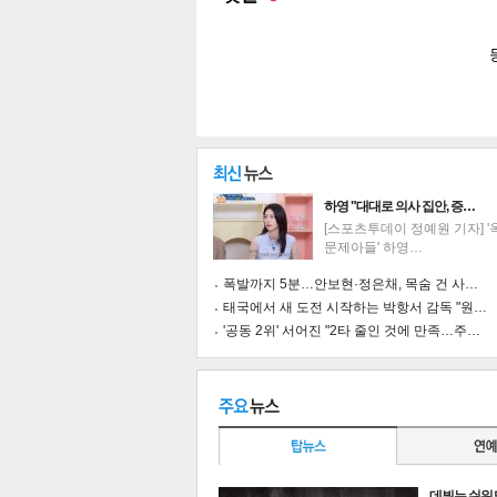
공유
유
로그
하영 "대대로 의사 집안, 증…
[스포츠투데이 정예원 기자] 
문제아들' 하영…
폭발까지 5분…안보현·정은채, 목숨 건 사…
태국에서 새 도전 시작하는 박항서 감독 "원…
'공동 2위' 서어진 "2타 줄인 것에 만족…주…
데뷔는 쉬워