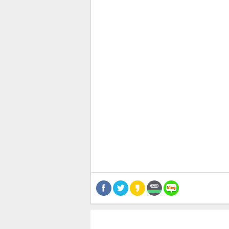
스북
터 공
달기
공유
버블
관련뉴스