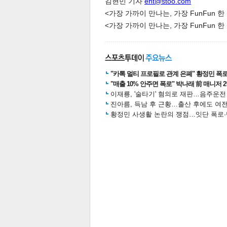
김현민 기자
ent@stoo.com
<가장 가까이 만나는, 가장 FunFun 
<가장 가까이 만나는, 가장 FunFun 
"카톡 멀티 프로필로 관계 은폐" 황정민 폭로女
체
인
"매출 10% 안주면 폭로" 박나래 前 매니저 
이재룡, '술타기' 혐의로 재판…음주운
진아름, 득남 후 근황…출산 후에도 여전
황정민 사생활 논란의 쟁점…잇단 폭로·반