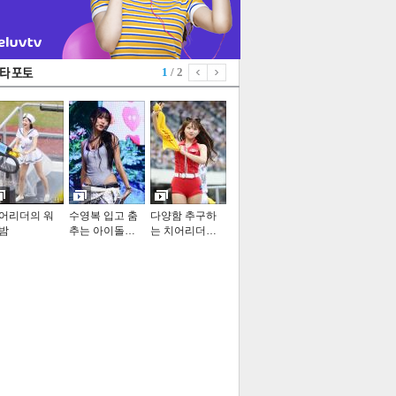
1
/ 2
어리더의 워
수영복 입고 춤
다양함 추구하
밤
추는 아이돌…
는 치어리더…