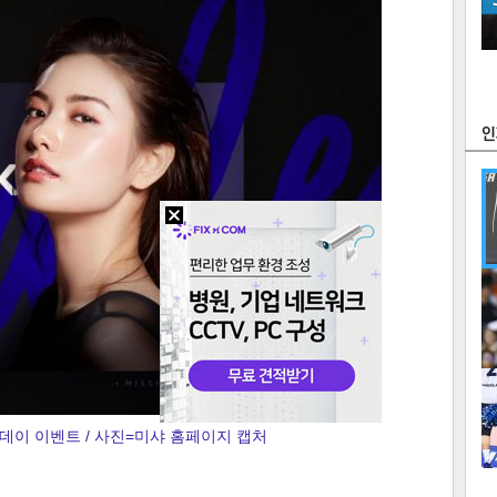
츠
라이프
포토
만화
FOC
많
연예
1
데이 이벤트 / 사진=미샤 홈페이지 캡처
텍스
텍스
url 복
인쇄
목록
2