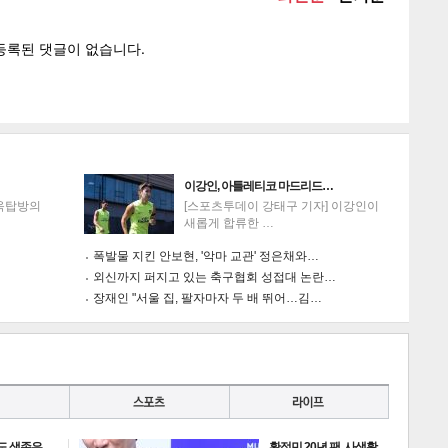
게
소
이강인, 아틀레티코 마드리드…
'옥탑방의
[스포츠투데이 강태구 기자] 이강인이
새롭게 합류한 …
폭발물 지킨 안보현, '악마 교관' 정은채와…
외신까지 퍼지고 있는 축구협회 성접대 논란…
장재인 "서울 집, 팔자마자 두 배 뛰어…김…
도 생존은
황정민 20년 팬, 사생활