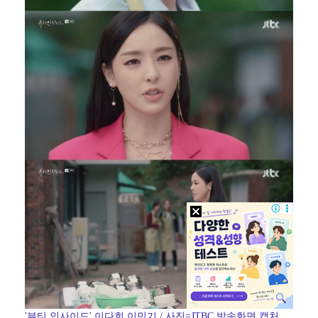
'뷰티 인사이드' 이다희 이민기 / 사진=JTBC 방송화면 캡처