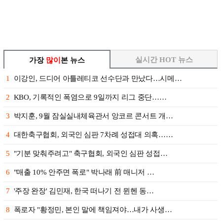
실시간 HOT 뉴스
가장
많이
본 뉴스
1
이강인, 드디어 아틀레티코 선수단과 만났다…시메…
2
KBO, 기록적인 폭염으로 9일까지 리그 중단……
3
박지훈, 9월 잠실실내체육관서 앙코르 콘서트 개…
4
대한축구협회, 외국인 심판 7차례 성접대 의혹……
5
"기분 맞춰주려고" 축구협회, 외국인 심판 성접…
6
"매출 10% 안주면 폭로" 박나래 前 매니저 …
7
'주장 완장' 김민재, 한국 떠나기 전 뮌헨 동…
8
폭로자 "황정민, 본인 말에 책임져야…내가 사생…