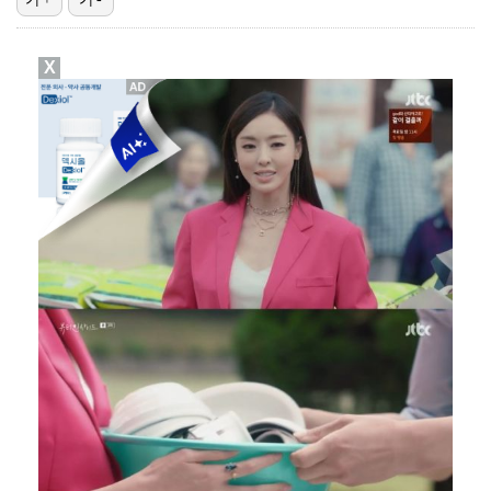
"매출 10% 안주면 폭로" 박나래 前 매니저 2명, …
X
'주장 완장' 김민재, 한국 떠나기 전 뮌헨 동료들에게…
폭로자 "황정민, 본인 말에 책임져야…내가 사생활에 초…
'모솔연애2' 최혁준 "판단 오류로 불편함 드려 죄송"…
박문성 "축구협회 성접대 의혹? 사실이면 국제 망신…사…