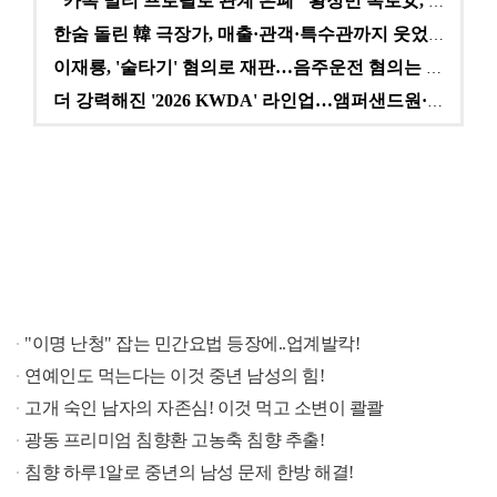
"카톡 멀티 프로필로 관계 은폐" 황정민 폭로女, 문자…
한숨 돌린 韓 극장가, 매출·관객·특수관까지 웃었다 […
이재룡, '술타기' 혐의로 재판…음주운전 혐의는 미적용…
더 강력해진 '2026 KWDA' 라인업…앰퍼샌드원·나…