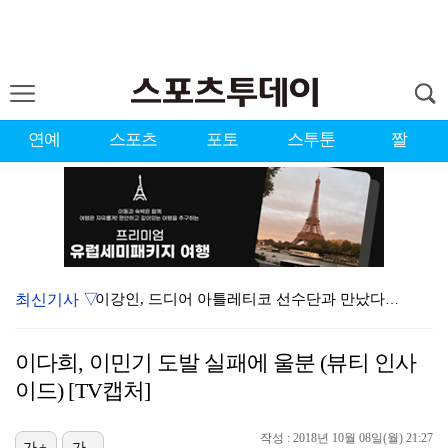
연예
스포츠
포토
스투툰
짤
최신기사 ▽
이강인, 드디어 아틀레티코 선수단과 만났다…시메오네 감…
KBO, 기록적인 폭염으로 9일까지 리그 중단…내달 6…
이다희, 이민기 도발 실패에 울분 (뷰티 인사
박지훈, 9월 잠실실내체육관서 앙코르 콘서트 개최
이드) [TV캡처]
대한축구협회, 외국인 심판 7차례 성접대 의혹…이 기간…
작성 : 2018년 10월 08일(월) 21:27
가+
가-
"기분 맞춰주려고" 축구협회, 외국인 심판 성접대 의혹…