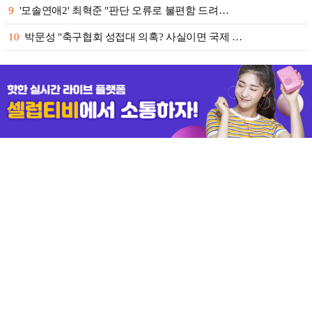
9
'모솔연애2' 최혁준 "판단 오류로 불편함 드려…
10
박문성 "축구협회 성접대 의혹? 사실이면 국제 …