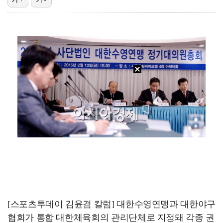
'선업튀' 서혜원, 결혼 4개월 만에 임신 경사 "행복…
고영욱, 도 넘은 저격 논란…이번엔 박하선에 "감당 안…
기록적인 폭염에 멈췄던 KBO, 11일부터 순위 경쟁 …
권영찬, 김수현 관련 허위사실 유포 혐의로 검찰行
'친일 의혹' 하영 증조부 안상호, 고종 독살 의혹까지…
[스포츠투데이 김윤겸 칼럼] 대한수영연맹과 대한야구
협회가 통합 대한체육회의 관리단체로 지정돼 각종 권