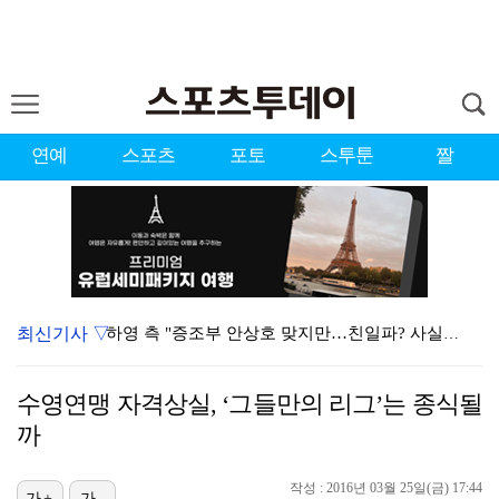
연예
스포츠
포토
스투툰
짤
최신기사 ▽
하영 측 "증조부 안상호 맞지만…친일파? 사실무근" […
'방송 출연' 유명 산부인과 원장, 프로포폴 셀프 투약…
수영연맹 자격상실, ‘그들만의 리그’는 종식될
"스토킹 피해자" 황정민VS"2억대 손해배상" A 씨,…
까
"블랙핑크 데뷔 10주년 행사로 국중박 입장 통제"…문…
작성 : 2016년 03월 25일(금) 17:44
가+
가-
김지원, 어린이병원에 1억원 쾌척 "'닥터X' 촬영 중…