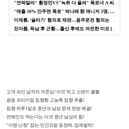
"연락말라" 황정민VS"녹취 다 올려" 폭로녀 A 씨,…
"매출 10% 안주면 폭로" 박나래 前 매니저 2명, …
이재룡, '술타기' 혐의로 재판…음주운전 혐의는 미적용…
진아름, 득남 후 근황…출산 후에도 여전한 미모 [스타…