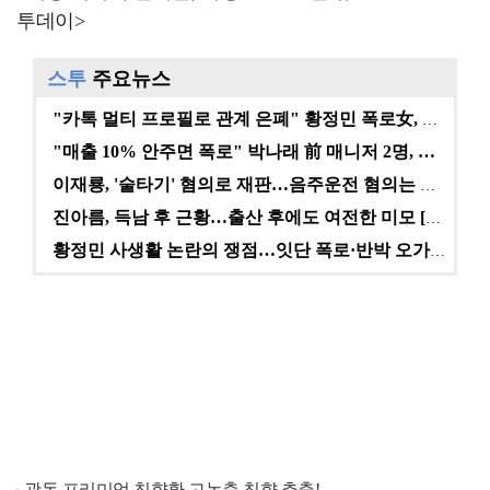
투데이>
스투
주요뉴스
"카톡 멀티 프로필로 관계 은폐" 황정민 폭로女, 문자…
"매출 10% 안주면 폭로" 박나래 前 매니저 2명, …
이재룡, '술타기' 혐의로 재판…음주운전 혐의는 미적용…
진아름, 득남 후 근황…출산 후에도 여전한 미모 [스타…
황정민 사생활 논란의 쟁점…잇단 폭로·반박 오가는 소모…