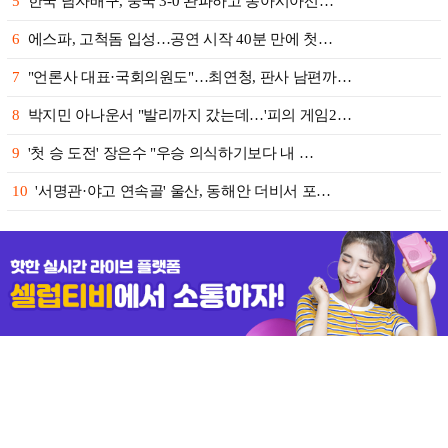
5
한국 남자배구, 중국 3-0 완파하고 동아시아선…
6
에스파, 고척돔 입성…공연 시작 40분 만에 첫…
7
"언론사 대표·국회의원도"…최연청, 판사 남편까…
8
박지민 아나운서 "발리까지 갔는데…'피의 게임2…
9
'첫 승 도전' 장은수 "우승 의식하기보다 내 …
10
'서명관·야고 연속골' 울산, 동해안 더비서 포…