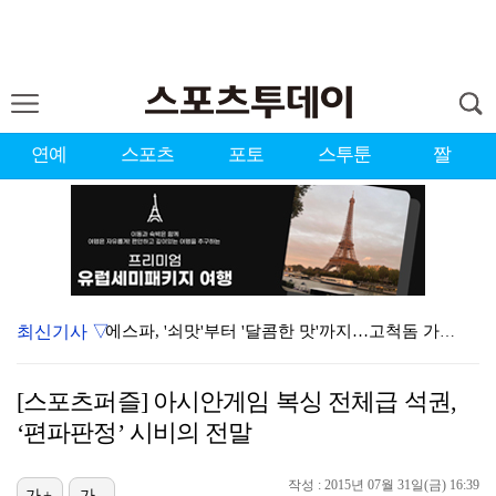
연예
스포츠
포토
스투툰
짤
최신기사 ▽
에스파, '쇠맛'부터 '달콤한 맛'까지…고척돔 가득 채…
블랙핑크, 10주년 행사 논란에 사과 "커뮤니케이션 문…
[스포츠퍼즐] 아시안게임 복싱 전체급 석권,
'리그 2연패 정조준' 아스널, 뉴캐슬서 기마랑이스 영…
‘편파판정’ 시비의 전말
에스파 고척돔 공연에 반가운 얼굴…아이들 미연·트와이스…
작성 : 2015년 07월 31일(금) 16:39
가+
가-
한국 남자배구, 중국 3-0 완파하고 동아시아선수권 결…