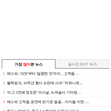
실시간 HOT 뉴스
가장
많이
본 뉴스
1
에스파, '쇠맛'부터 '달콤한 맛'까지…고척돔 …
2
블랙핑크, 10주년 행사 논란에 사과 "커뮤니케…
3
'리그 2연패 정조준' 아스널, 뉴캐슬서 기마랑…
4
에스파 고척돔 공연에 반가운 얼굴…아이들 미연·…