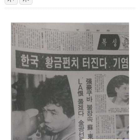
에스파, 고척돔 입성…공연 시작 40분 만에 첫 인사 …
"언론사 대표·국회의원도"…최연청, 판사 남편까지 화려…
박지민 아나운서 "발리까지 갔는데…'피의 게임2' 출연…
'첫 승 도전' 장은수 "우승 의식하기보다 내 플레이에…
'서명관·야고 연속골' 울산, 동해안 더비서 포항 제압…