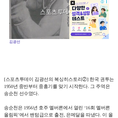
김광선
[스포츠투데이 김광선의 복싱히스토리②] 한국 권투는
1950년 중반부터 중흥기를 맞기 시작한다. 그 주역은
송순천 선수였다.
송순천은 1956년 호주 멜버른에서 열린 ‘16회 멜버른
올림픽’에서 밴텀급으로 출전, 은메달을 따냈다. 이 올