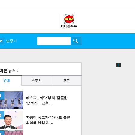
송중기
에스파, '쇠맛'부터 '달콤한
맛'까지…고척…
황정민 폭로자 "아내도 불륜
의심해 난리 치…