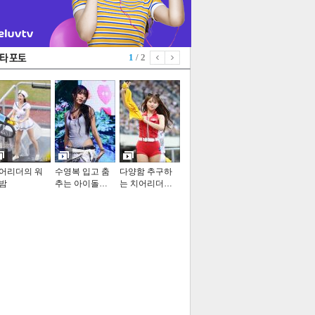
1
/ 2
어리더의 워
수영복 입고 춤
다양함 추구하
밤
추는 아이돌…
는 치어리더…