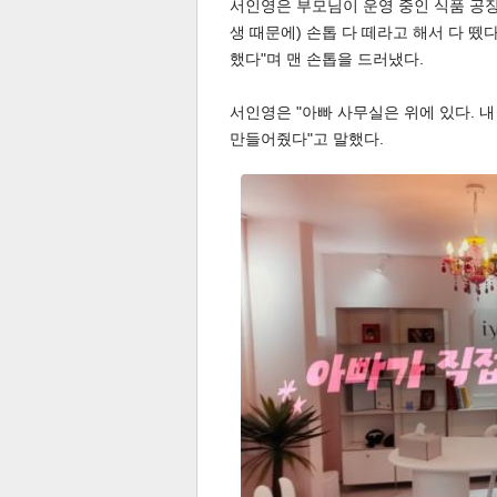
서인영은 부모님이 운영 중인 식품 공장을
생 때문에) 손톱 다 떼라고 해서 다 뗐다
했다"며 맨 손톱을 드러냈다.
스북
터 공
달기
공유
버블
서인영은 "아빠 사무실은 위에 있다. 
만들어줬다"고 말했다.