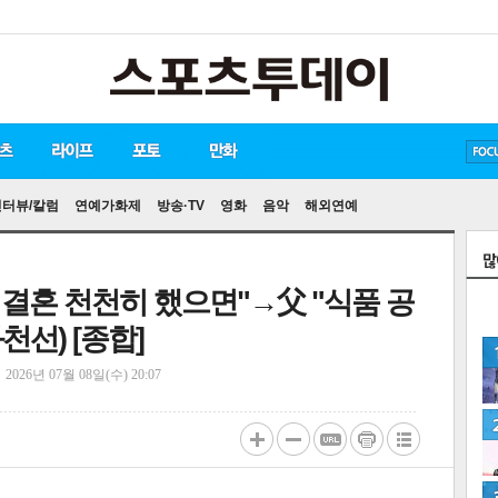
방탄소년단
손흥민
유아인
인터뷰/칼럼
연예가화제
방송·TV
영화
음악
해외연예
…결혼 천천히 했으면"→父 "식품 공
천선) [종합]
정
2026년 07월 08일(수) 20:07