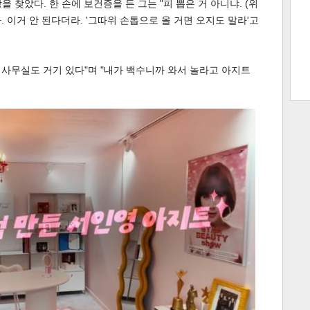
 찾았다. 한 손에 보건증을 든 그는 "피 뽑은 거 아니냐. (위
. 이거 안 된다더라. '그따위 손톱으로 올 거면 오지도 말라'고
트 크
트 축
사
하기
보기
내 사무실도 거기 있다"며 "내가 백수니까 와서 놀라고 아지트
스