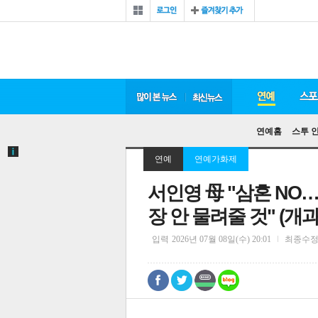
연예홈
스투 
연예
연예가화제
서인영 母 "삼혼 NO
장 안 물려줄 것" (개과
입력
2026년 07월 08일(수) 20:01
최종수
0