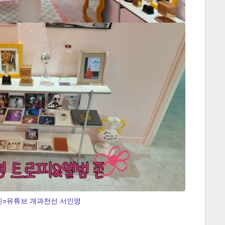
진=유튜브 개과천선 서인영