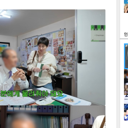
츠
라이프
포토
만화
FOC
많
연예
1
2
텍스
텍스
url 복
인쇄
목록