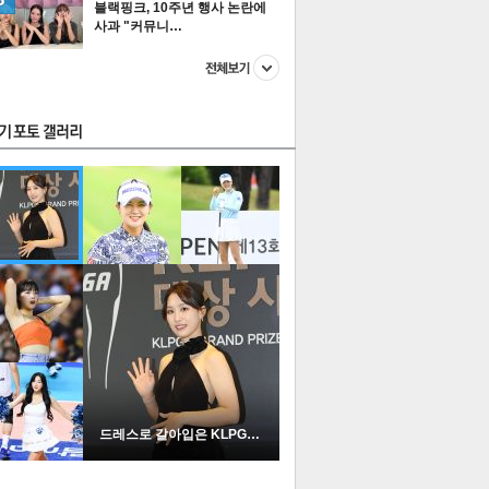
블랙핑크, 10주년 행사 논란에
사과 "커뮤니…
스투펀
US
이 본 뉴스
스포츠
포토
드레스로 갈아입은 KLPGA …