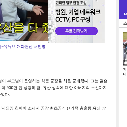
진=유튜브 개과천선 서인영
치
터
영이 부모님이 운영하는 식품 공장을 처음 공개했다. 그는 결혼
약 900만 원 상당의 금, 유산 상속에 대한 아버지의 소신까지
끌었다.
 '서인영 친아빠 소세지 공장 최초공개 (+가족 총출동,유산 상