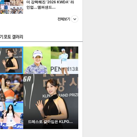
더 강력해진 '2026 KWDA' 라
인업…앰퍼샌드…
스투펀
US
이 본 뉴스
스포츠
포토
드레스로 갈아입은 KLPGA …