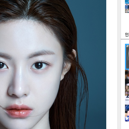
츠
라이프
포토
만화
FOC
많
연예
1
텍스
텍스
url 복
인쇄
목록
2