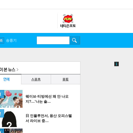
송중기
웨이브·티빙에선 왜 안 나오
지?…'나는 솔…
日 인플루언서, 용산 오피스텔
서 라이브 중…