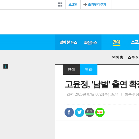
연예홈
스투 
연예
영화
고윤정, '남벌' 출연 
입력
2026년 07월 08일(수) 16:44
최종수
0