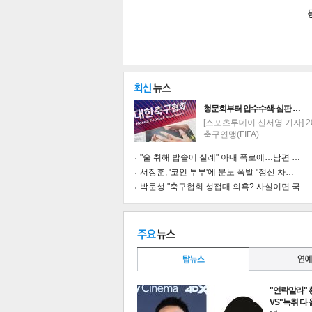
청문회부터 압수수색·심판 …
[스포츠투데이 신서영 기자] 2
축구연맹(FIFA)…
"술 취해 밥솥에 실례" 아내 폭로에…남편 …
서장훈, '코인 부부'에 분노 폭발 "정신 차…
박문성 "축구협회 성접대 의혹? 사실이면 국…
기
"연락말라"
VS"녹취 다