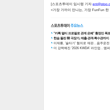
[스포츠투데이 임시령 기자
ent@stoo.
<가장 가까이 만나는, 가장 FunFun 
스북
터 공
달기
공유
버블
"카톡 멀티 프로필로 관계 은폐" 황정민 폭로女
한숨 돌린 韓 극장가, 매출·관객·특수관까지 
이재룡, '술타기' 혐의로 재판…음주운
더 강력해진 '2026 KWDA' 라인업