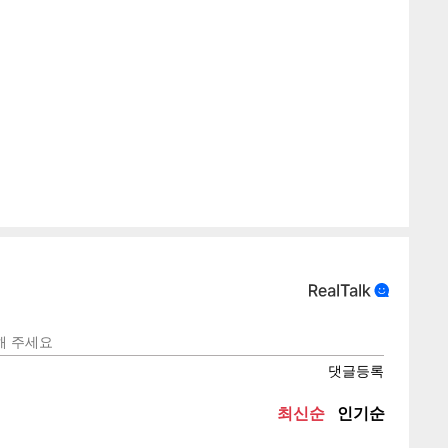
게
소
텍스
텍스
url 복
인쇄
목록