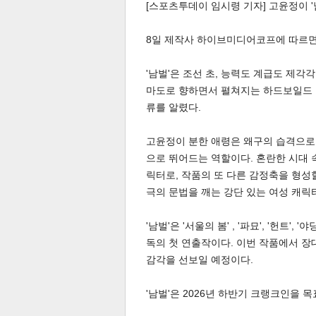
[스포츠투데이 임시령 기자] 고윤정이 '
8일 제작사 하이브미디어코프에 따르면 
'남벌'은 조선 초, 능력도 계급도 제
마도로 향하면서 펼쳐지는 하드보일드 
류를 알렸다.
체
인
고윤정이 분한 애령은 왜구의 습격으로 
으로 뛰어드는 역할이다. 혼란한 시대
릭터로, 작품의 또 다른 감정축을 형성
극의 문법을 깨는 강단 있는 여성 캐릭
'남벌'은 '서울의 봄' , '파묘', '헌트
독의 첫 연출작이다. 이번 작품에서 
감각을 선보일 예정이다.
'남벌'은 2026년 하반기 크랭크인을 