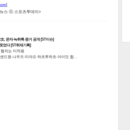
com
]
한 뉴스 ⓒ 스포츠투데이>
트 크
트 축
사
하기
보기
스
, 문자·녹취록 증거 공개 [ST이슈]
웃었다 [ST취재기획]
전 혐의는 미적용
…앰퍼샌드원·나우즈·미야오·하츠투하츠·아이딧 합…