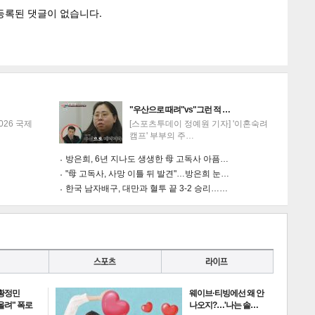
"우산으로 때려"vs"그런 적 …
026 국제
[스포츠투데이 정예원 기자] '이혼숙려
캠프' 부부의 주…
방은희, 6년 지나도 생생한 母 고독사 아픔…
"母 고독사, 사망 이틀 뒤 발견"…방은희 눈…
한국 남자배구, 대만과 혈투 끝 3-2 승리……
 황정민
웨이브·티빙에선 왜 안
 올려" 폭로
나오지?…'나는 솔…