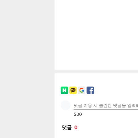
공유
유
로그
페이
트위
카카
밴드
네이