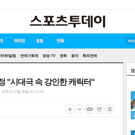
방탄소년단
손흥민
유아인
인터뷰/칼럼
연예가화제
방송·TV
영화
음악
해외연예
확정 "시대극 속 강인한 캐릭터"
정
2026년 07월 08일(수) 16:45