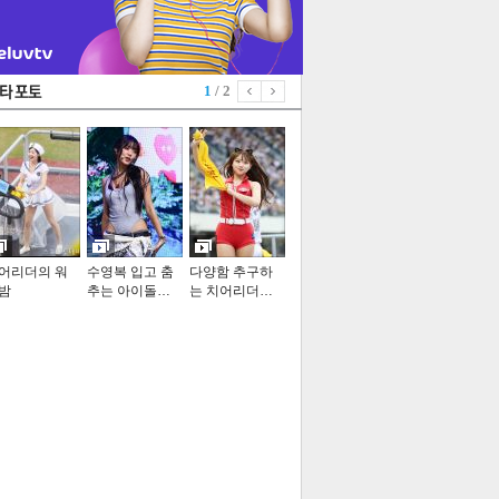
1
/ 2
어리더의 워
수영복 입고 춤
다양함 추구하
밤
추는 아이돌…
는 치어리더…