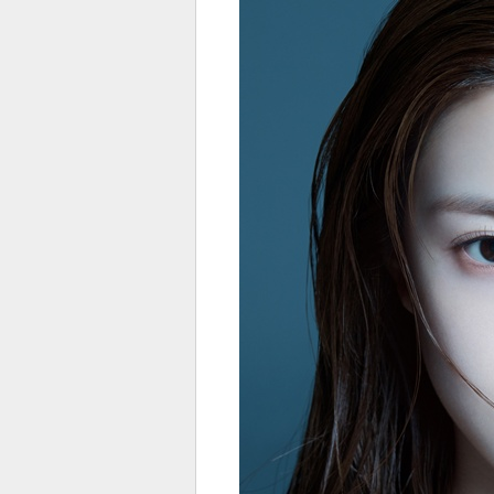
전
로그
즐겨찾기
많이 본 뉴스
최신 뉴스
연예
스포
페이
트위
댓글
밴드
네이