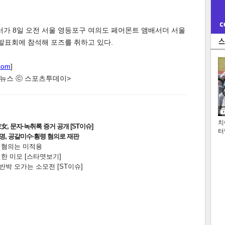
서가 8일 오전 서울 영등포구 여의도 페어몬트 앰배서더 서울
작발표회에 참석해 포즈를 취하고 있다.
com
]
한 뉴스 ⓒ 스포츠투데이>
치
, 문자·녹취록 증거 공개 [ST이슈]
터
2명, 공갈미수·횡령 혐의로 재판
전 혐의는 미적용
한 미모 [스타엿보기]
박 오가는 소모전 [ST이슈]