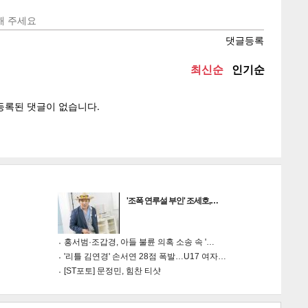
텍스
텍스
url 복
인쇄
목록
게
소
'조폭 연루설 부인' 조세호,…
홍서범·조갑경, 아들 불륜 의혹 소송 속 '…
'리틀 김연경' 손서연 28점 폭발…U17 여자…
[ST포토] 문정민, 힘찬 티샷