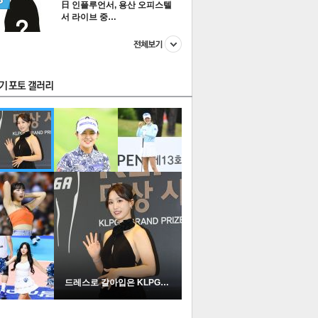
日 인플루언서, 용산 오피스텔
서 라이브 중…
스투펀
US
이 본 뉴스
스포츠
포토
드레스로 갈아입은 KLPGA …