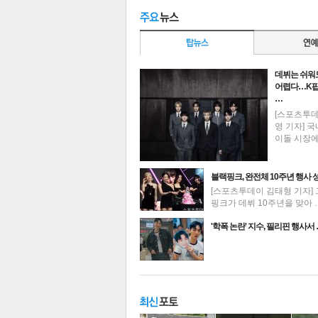
데뷔는 쉬워
어렵다…K팝
…
[스포츠투
영 기자] 국
이돌 시장
블랙핑크, 완전체 10주년 행사 
[스포츠투데이 김태형 기자] 
핑크가 데뷔 10주년을 맞아 
최신뉴스
'학폭 논란' 지수, 필리핀 행사서
기