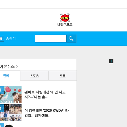
송중기
웨이브·티빙에선 왜 안 나오
지?…'나는 솔…
더 강력해진 '2026 KWDA' 라
인업…앰퍼샌드…