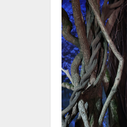
전
로그
즐겨찾기
많이 본 뉴스
최신 뉴스
연예
스포
페이
트위
댓글
밴드
네이