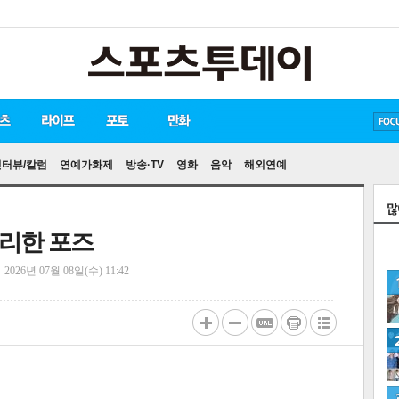
방탄소년단
손흥민
유아인
인터뷰/칼럼
연예가화제
방송·TV
영화
음악
해외연예
블리한 포즈
정
2026년 07월 08일(수) 11:42