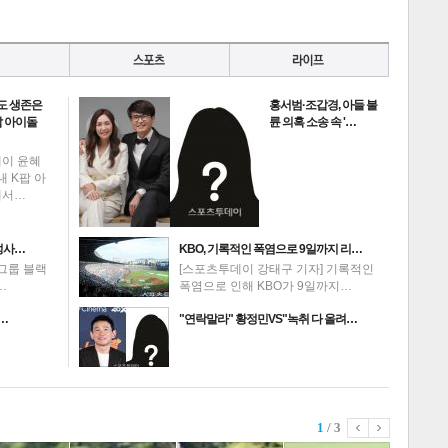
도 생존은
홍서범·조갑경, 아들 불
 아이돌
륜 의혹 소송 속 '…
데이 윤혜
내 K팝 아
에서…
성사…
KBO, 기록적인 폭염으로 9일까지 리…
그룹 블랙
[스포츠투데이 강태구 기자] 기록적인
…
폭염으로 인해 KBO가 9일까지…
 …
"연락말라" 황정민VS"녹취 다 올려…
1
/ 3