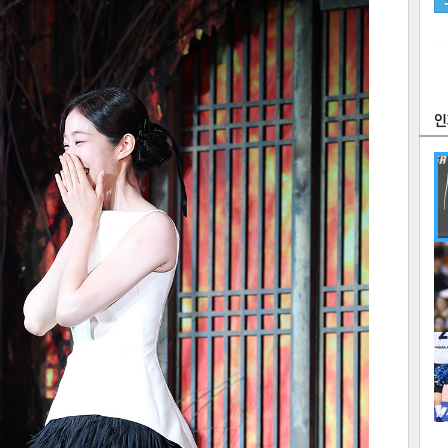
츠
라이프
포토
만화
FOC
많
연예
1
텍스
텍스
url 복
인쇄
목록
2