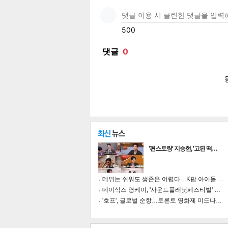
페이
트위
카카
밴드
네이
공유
유
로그
'편스토랑' 지승현, '고된 떡…
데뷔는 쉬워도 생존은 어렵다…K팝 아이돌 …
데이식스 영케이, '사운드플래닛페스티벌' …
'호프', 글로벌 순항…토론토 영화제 미드나…