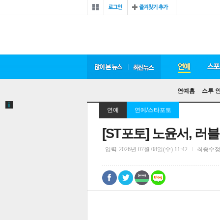
연예홈
스투 
연예
연예/스타포토
[ST포토] 노윤서, 러
입력
2026년 07월 08일(수) 11:42
최종수
0