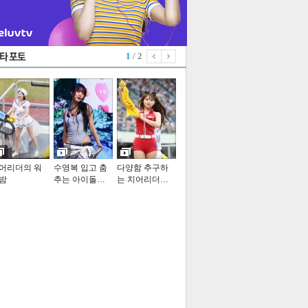
1
/ 2
어리더의 워
수영복 입고 춤
다양함 추구하
밤
추는 아이돌…
는 치어리더…