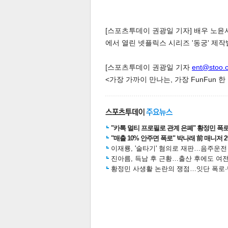
[스포츠투데이 권광일 기자] 배우 노윤
에서 열린 넷플릭스 시리즈 '동궁' 제
[스포츠투데이 권광일 기자
ent@stoo.
<가장 가까이 만나는, 가장 FunFun 
체
인
"카톡 멀티 프로필로 관계 은폐" 황정민 폭로女
"매출 10% 안주면 폭로" 박나래 前 매니저 
이재룡, '술타기' 혐의로 재판…음주운
진아름, 득남 후 근황…출산 후에도 여전
황정민 사생활 논란의 쟁점…잇단 폭로·반