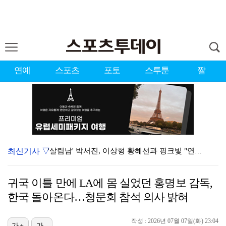
연예
스포츠
포토
스투툰
짤
최신기사 ▽
'살림남' 박서진, 이상형 황혜선과 핑크빛 "연락처 드…
'손서연 23점' U-17 여자배구, 이탈리아 3-1 …
귀국 이틀 만에 LA에 몸 실었던 홍명보 감독,
[ST포토] 김민주, 여유로운 표정
한국 돌아온다…청문회 참석 의사 밝혀
[ST포토] 김민주, 집중하는 티샷
작성 : 2026년 07월 07일(화) 23:04
[ST포토] 강채연-장은수-서어진, 승리의 브이
가+
가-