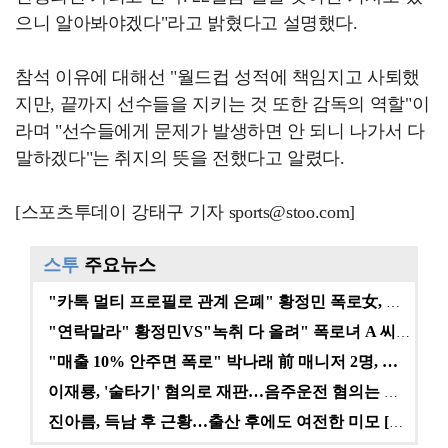
으니 알아봐야겠다"라고 밝혔다고 설명했다.
참석 이유에 대해선 "월드컵 성적에 책임지고 사퇴했
지만, 끝까지 선수들을 지키는 것 또한 감독의 역할"이
라며 "선수들에게 문제가 발생하면 안 되니 나가서 다
말하겠다"는 취지의 뜻을 전했다고 알렸다.
[스포츠투데이 강태구 기자 sports@stoo.com]
스투
주요뉴스
"카톡 멀티 프로필로 관계 은폐" 황정민 폭로女, 문자…
"연락말라" 황정민VS"녹취 다 올려" 폭로녀 A 씨,…
"매출 10% 안주면 폭로" 박나래 前 매니저 2명, …
이재룡, '술타기' 혐의로 재판…음주운전 혐의는 미적용…
진아름, 득남 후 근황…출산 후에도 여전한 미모 [스타…