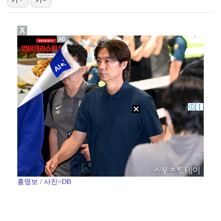
[ST포토] 강채연, 첫 우승 정조준
X
[ST포토] 신다인, 역전 기대하세요
[ST포토] 유현조-박민지-이지현3, 최종 라운드 출발…
대한축구협회 '심판 성접대' 논란에…서경덕 교수 "외신…
[ST포토] 박민지-이지현3, 최종 라운드 출발
홍명보 / 사진=DB