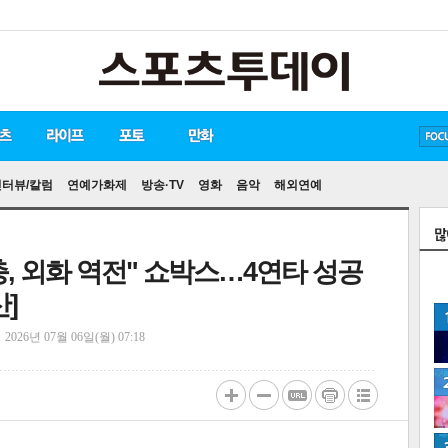
방탄소년단
손흥민
유아인
송중기
인터뷰/칼럼
연예가화제
방송·TV
영화
음악
해외연예
충, 외화 역전" 쇼박스…4연타 성공
]
정
2026년 07월 06일(월) 07:18