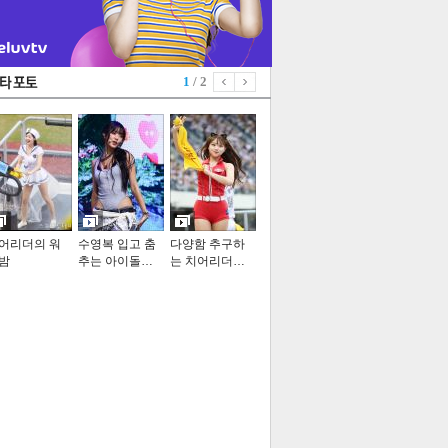
1
/ 2
어리더의 워
수영복 입고 춤
다양함 추구하
밤
추는 아이돌…
는 치어리더…