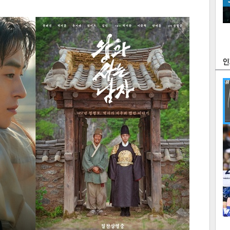
츠
라이프
포토
만화
FOC
많
연예
1
2
텍스
텍스
url 복
인쇄
목록