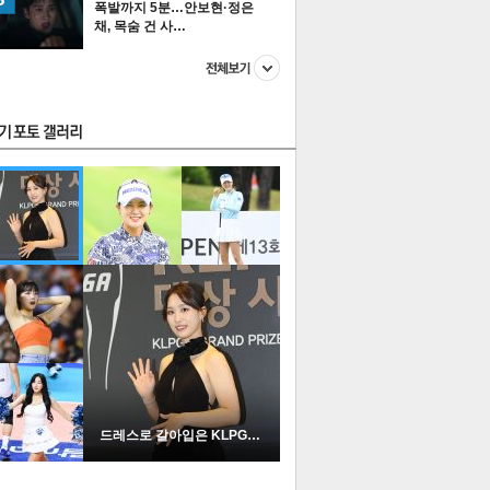
폭발까지 5분…안보현·정은
채, 목숨 건 사…
스투펀
US
이 본 뉴스
스포츠
포토
드레스로 갈아입은 KLPGA …