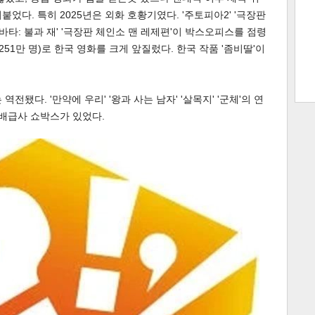
었다. 특히 2025년은 외화 호황기였다. '주토피아2' '극장판
'아바타: 불과 재' '극장판 체인소 맨 레제편'이 박스오피스를 점령
6251만 명)로 한국 영화를 크게 앞질렀다. 한국 작품 '좀비딸'이
트 크
트 축
사
하기
보기
스
전됐다. '만약에 우리' '왕과 사는 남자' '살목지' '군체'의 연
 배급사 쇼박스가 있었다.