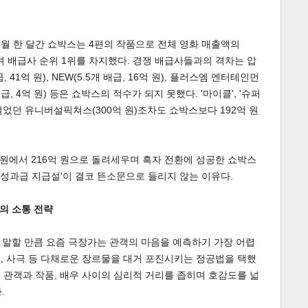
5월 한 달간 쇼박스는 4편의 작품으로 전체 영화 매출액의
이며 배급사 순위 1위를 차지했다. 경쟁 배급사들과의 격차는 압
41억 원), NEW(5.5개 배급, 16억 원), 플러스엠 엔터테인먼
개 배급, 4억 원) 등은 쇼박스의 적수가 되지 못했다. '마이클', '슈퍼
걸었던 유니버설픽쳐스(300억 원)조차도 쇼박스보다 192억 원
 원에서 216억 원으로 돌려세우며 흑자 전환에 성공한 쇼박스
 성과급 지급설'이 결코 뜬소문으로 들리지 않는 이유다.
의 소통 전략
고 말할 만큼 요즘 극장가는 관객의 마음을 예측하기 가장 어렵
좀비, 사극 등 다채로운 장르물을 대거 포진시키는 정공법을 택했
으로 관객과 작품, 배우 사이의 심리적 거리를 좁히며 호감도를 넓
.