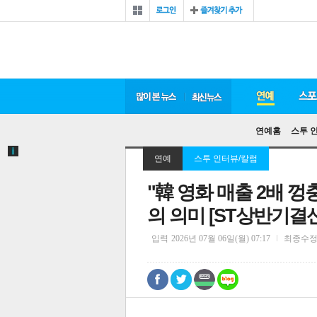
연예홈
스투 
연예
스투 인터뷰/칼럼
"韓 영화 매출 2배 껑
의 의미 [ST상반기결산
입력
2026년 07월 06일(월) 07:17
최종수
0