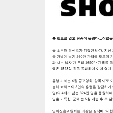
◆ 멜로로 열고 단종이 울렸다…장르물
공유
유
로그
올 초부터 청신호가 켜졌던 바다. 지난 
을 가볍게 넘겨 260만 관객을 모으며 
과 사는 남자'가 무려 1690만 관객을 
액은 1543억 원을 돌파하며 이미 역대
흥행 기세는 4월 공포영화 '살목지'로
능해 쇼박스의 3연속 흥행을 장담하기 
명)의 4배가 넘는 324만 명을 동원하며
명을 기록한 '군체'는 5월 개봉 후 두
영화진흥위원회는 이같은 실적에 "대형