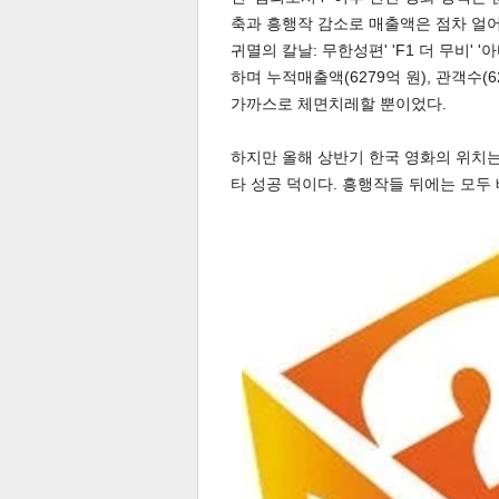
축과 흥행작 감소로 매출액은 점차 얼어붙
귀멸의 칼날: 무한성편' 'F1 더 무비' 
하며 누적매출액(6279억 원), 관객수(
스북
터 공
달기
공유
버블
가까스로 체면치레할 뿐이었다.
하지만 올해 상반기 한국 영화의 위치는 역
타 성공 덕이다. 흥행작들 뒤에는 모두