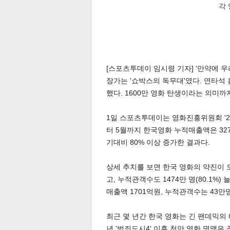
각 
[스포츠투데이 임시령 기자] '만약에 우리'
장가는 '쇼박스의 독무대'였다. 연타석
체
인
했다. 1600만 영화 탄생이라는 의미까
1일 스포츠투데이는 영화진흥위원회 '20
터 5월까지 한국영화 누적매출액은 327
기대비 80% 이상 증가한 결과다.
상세 추치를 보면 한국 영화의 약진이 도
고, 누적관객수도 1474만 명(80.1%)
매출액 1701억원, 누적관객수는 43만명
최근 몇 년간 한국 영화는 긴 팬데믹의 
년 '범죄도시4' 이후 천만 영화 명맥은