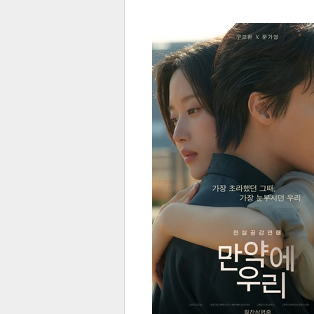
전
로그
즐겨찾기
많이 본 뉴스
최신 뉴스
연예
스포
페이
트위
댓글
밴드
네이