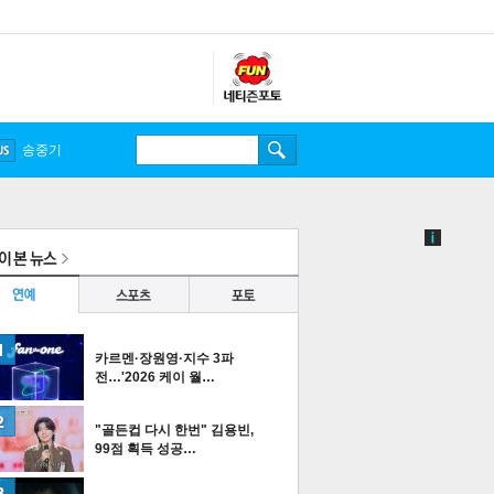
카르멘·장원영·지수 3파
전…'2026 케이 월…
"골든컵 다시 한번" 김용빈,
99점 획득 성공…