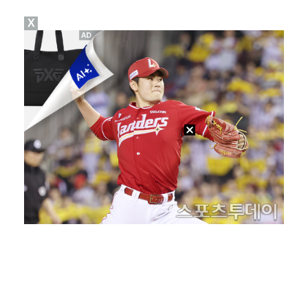
X
[ST포토] 리센느 리브, '인형이야 사람이야'
[ST포토] 리센느 메이, '안녕~'
한소희, 청순미 벗고 파격 탈색 머리…강렬 아우라 [스…
[ST포토] 제나, '경주공주'
[ST포토] '이강인 볼래요'... 상암월드컵경기장 메…