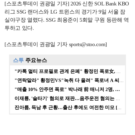
[스포츠투데이 권광일 기자] 2026 신한 SOL Bank KBO
리그 SSG 랜더스와 LG 트윈스의 경기가 9일 서울 잠
실야구장 열렸다. SSG 최용준이 5회말 구원 등판해 역
투하고 있다.
[스포츠투데이 권광일 기자 sports@stoo.com]
스투
주요뉴스
"카톡 멀티 프로필로 관계 은폐" 황정민 폭로女, 문자…
"연락말라" 황정민VS"녹취 다 올려" 폭로녀 A 씨,…
"매출 10% 안주면 폭로" 박나래 前 매니저 2명, …
이재룡, '술타기' 혐의로 재판…음주운전 혐의는 미적용…
진아름, 득남 후 근황…출산 후에도 여전한 미모 [스타…