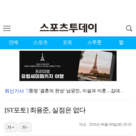
연예
스포츠
포토
스투툰
짤
최신기사 ▽
종영 '결혼의 완성' 남궁민, 이설과 이혼…김대명·우지…
[ST포토] 도겸-민규-정한, '우리는 맨시티 팬'
[ST포토] 최용준, 실점은 없다
'미우새' 탁재훈, 50대 마지막 생일날 '아근진' 폐…
작성 : 2026년 06월 09일(화) 20:26
'7번' 이강인, 한국 팬들 앞에서 AT마드리드 데뷔……
가+
가-
이강인 "한국 축구, 어려운 상황이지만…좋은 모습도 봐…