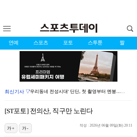
연예
스포츠
포토
스투툰
짤
최신기사 ▽
'우리동네 전성시대' 딘딘, 첫 촬영부터 멘붕…시작부터…
서장훈 감독 "내 능력 부족" 자책하게 만든 펜타곤과의…
[ST포토] 전의산, 직구만 노린다
정해인X강하늘X이청아X유재명X김선영 뭉쳤다…'아가미',…
진세연, 전속계약 종료…FA 시장 나왔다 [공식]
작성 : 2026년 06월 09일(화) 20:11
가+
가-
'오징어 게임' 미국판 스핀오프, 제작 무산설 "넷플릭…