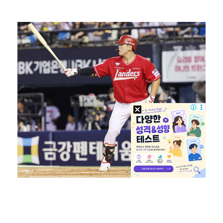
[ST포토] 정지효, 반가운 손인사
누에라, '뮤직뱅크' 1위…팬들에 "영원하자" [TV캡…
[ST포토] 정지효, 홀컵으로 쏙~
[ST포토] 더울 때 만나는 아이스쇼
[ST포토] 마서영, 나이스 퍼팅