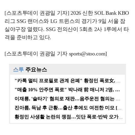
[스포츠투데이 권광일 기자] 2026 신한 SOL Bank KBO
리그 SSG 랜더스와 LG 트윈스의 경기가 9일 서울 잠
실야구장 열렸다. SSG 전의산이 5회초 2사 1루에서 타
격을 준비하고 있다.
[스포츠투데이 권광일 기자 sports@stoo.com]
스투
주요뉴스
"카톡 멀티 프로필로 관계 은폐" 황정민 폭로女, 문자…
"매출 10% 안주면 폭로" 박나래 前 매니저 2명, …
이재룡, '술타기' 혐의로 재판…음주운전 혐의는 미적용…
진아름, 득남 후 근황…출산 후에도 여전한 미모 [스타…
황정민 사생활 논란의 쟁점…잇단 폭로·반박 오가는 소모…