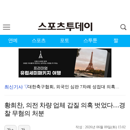
연예
스포츠
포토
스투툰
짤
최신기사 ▽
대한축구협회, 외국인 심판 7차례 성접대 의혹…이 기간…
청문회부터 압수수색·심판 성접대 의혹까지…월드컵 탈락이…
황희찬, 의전 차량 업체 갑질 의혹 벗었다…경
3승 사냥 시동 건 서교림 "샷·퍼트 만족스러워…좋은 …
찰 무혐의 처분
"우산으로 때려"vs"그런 적 없다"…23기 부부 엇갈…
작성 : 2026년 06월 09일(화) 15:02
가+
가-
박지훈, 9월 잠실실내체육관서 앙코르 콘서트 개최