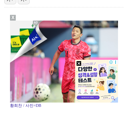
박문성 "축구협회 성접대 의혹? 사실이면 국제 망신…사…
X
폭로자 "황정민, 본인 말에 책임져야…내가 사생활에 초…
"기분 맞춰주려고" 축구협회, 외국인 심판 성접대 의혹…
'주장 완장' 김민재, 한국 떠나기 전 뮌헨 동료들에게…
방은희, 6년 지나도 생생한 母 고독사 아픔…끝내 오열…
황희찬 / 사진=DB