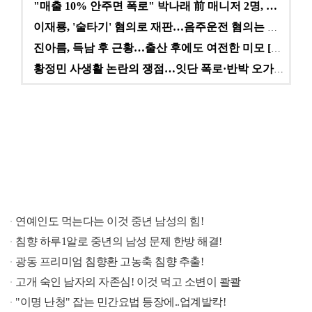
"매출 10% 안주면 폭로" 박나래 前 매니저 2명, …
이재룡, '술타기' 혐의로 재판…음주운전 혐의는 미적용…
진아름, 득남 후 근황…출산 후에도 여전한 미모 [스타…
황정민 사생활 논란의 쟁점…잇단 폭로·반박 오가는 소모…