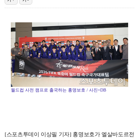
폭발물 지킨 안보현, '악마 교관' 정은채와 재회(재벌…
대놓고 '심판 마사지'로 결재 받기도…최종 결재권자는 …
외신까지 퍼지고 있는 축구협회 성접대 논란…2002 한…
보스턴, 'KBO MVP' 페디 무너뜨리며 연장 13회…
'1라운드 115위' 김민별, 2라운드 7타 줄이며 7…
월드컵 사전 캠프로 출국하는 홍명보호 / 사진=DB
[스포츠투데이 이상필 기자] 홍명보호가 엘살바도르전