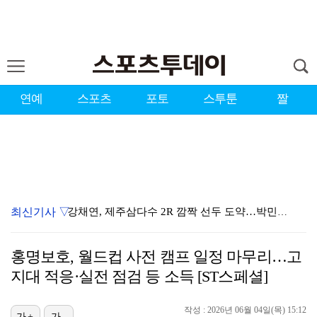
연예
스포츠
포토
스투툰
짤
최신기사 ▽
강채연, 제주삼다수 2R 깜짝 선두 도약…박민지 공동 …
폭발까지 5분…안보현·정은채, 목숨 건 사투 시작(재벌…
홍명보호, 월드컵 사전 캠프 일정 마무리…고
이강인, 아틀레티코 마드리드 첫 훈련 진행…9일 맨시티…
지대 적응·실전 점검 등 소득 [ST스페셜]
대한축구협회의 '심판 성접대'…최악의 경우 런던 올림픽…
작성 : 2026년 06월 04일(목) 15:12
가+
가-
태국에서 새 도전 시작하는 박항서 감독 "원팀 만들어 …