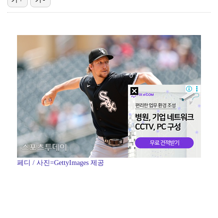
'첫 승 도전' 장은수 "우승 의식하기보다 내 플레이에…
"언론사 대표·국회의원도"…최연청, 판사 남편까지 화려…
박지민 아나운서 "발리까지 갔는데…'피의 게임2' 출연…
한국 남자배구, 중국 3-0 완파하고 동아시아선수권 결…
'서명관·야고 연속골' 울산, 동해안 더비서 포항 제압…
페디 / 사진=GettyImages 제공