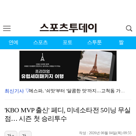
연예
스포츠
포토
스투툰
짤
최신기사 ▽
에스파, '쇠맛'부터 '달콤한 맛'까지…고척돔 가득 채…
블랙핑크, 10주년 행사 논란에 사과 "커뮤니케이션 문…
'KBO MVP 출신' 페디, 미네소타전 5이닝 무실
에스파, 고척돔 입성…공연 시작 40분 만에 첫 인사 …
점… 시즌 첫 승리투수
'리그 2연패 정조준' 아스널, 뉴캐슬서 기마랑이스 영…
작성 : 2026년 06월 04일(목) 09:55
가+
가-
에스파 고척돔 공연에 반가운 얼굴…아이들 미연·트와이스…