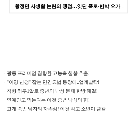
황정민 사생활 논란의 쟁점…잇단 폭로·반박 오가는 소모…