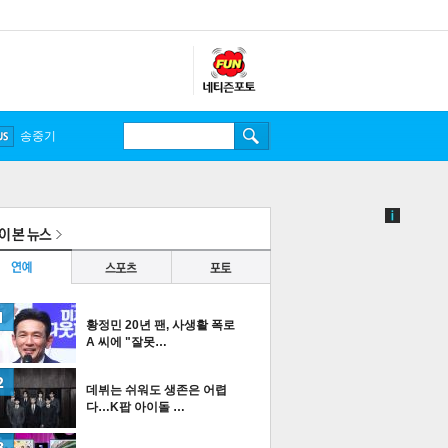
송중기
황정민 20년 팬, 사생활 폭로
A 씨에 "잘못…
데뷔는 쉬워도 생존은 어렵
다…K팝 아이돌 …