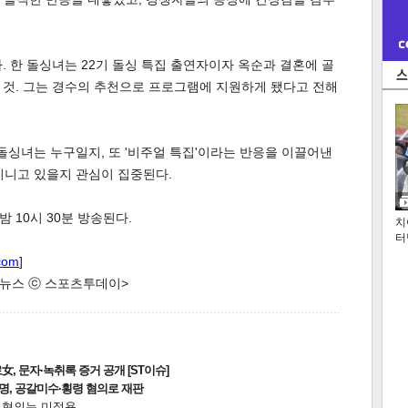
. 한 돌싱녀는 22기 돌싱 특집 출연자이자 옥순과 결혼에 골
 것. 그는 경수의 추천으로 프로그램에 지원하게 됐다고 전해
 돌싱녀는 누구일지, 또 '비주얼 특집'이라는 반응을 이끌어낸
지니고 있을지 관심이 집중된다.
 밤 10시 30분 방송된다.
치
터
com
]
한 뉴스 ⓒ 스포츠투데이>
, 문자·녹취록 증거 공개 [ST이슈]
2명, 공갈미수·횡령 혐의로 재판
전 혐의는 미적용