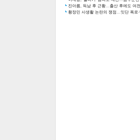
진아름, 득남 후 근황…출산 후에도 여전
황정민 사생활 논란의 쟁점…잇단 폭로·반
스북
터 공
달기
공유
버블
관련뉴스