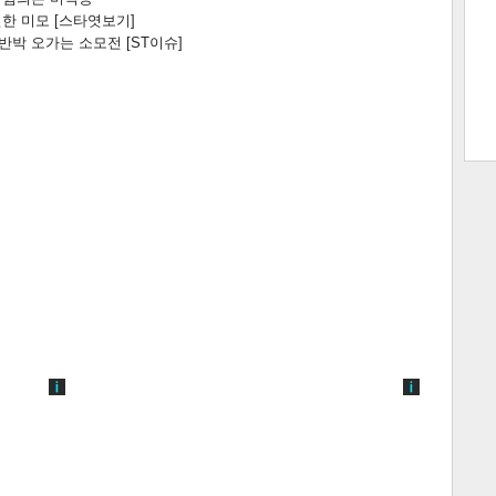
한 미모 [스타엿보기]
박 오가는 소모전 [ST이슈]
트 크
트 축
사
하기
보기
스