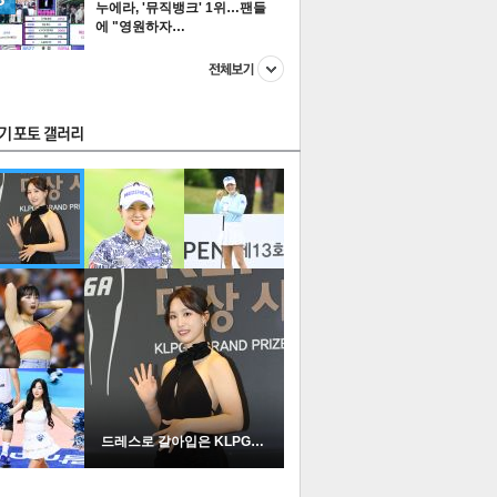
누에라, '뮤직뱅크' 1위…팬들
에 "영원하자…
스투펀
US
이 본 뉴스
스포츠
포토
드레스로 갈아입은 KLPGA …