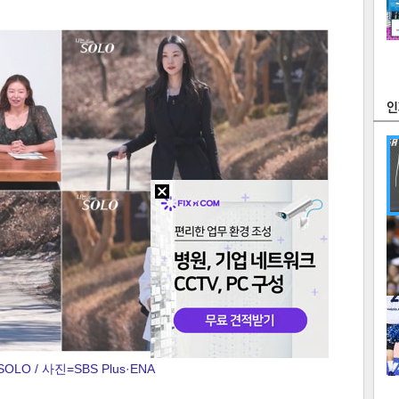
츠
라이프
포토
만화
FOC
많
연예
1
OLO / 사진=SBS Plus·ENA
2
텍스
텍스
url 복
인쇄
목록