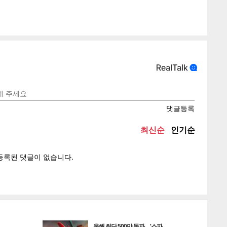
게
소
텍스
텍스
url 복
인쇄
목록
올해 최단 500만 돌파…'스파…