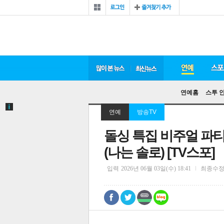
연예홈
스투 
연예
방송TV
돌싱 특집 비주얼 파티
(나는 솔로) [TV스포]
입력
2026년 06월 03일(수) 18:41
최종수
0