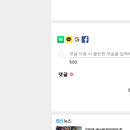
공유
유
로그
페이
트위
카카
밴드
네이
김민재, 애스턴 빌라와의 친…