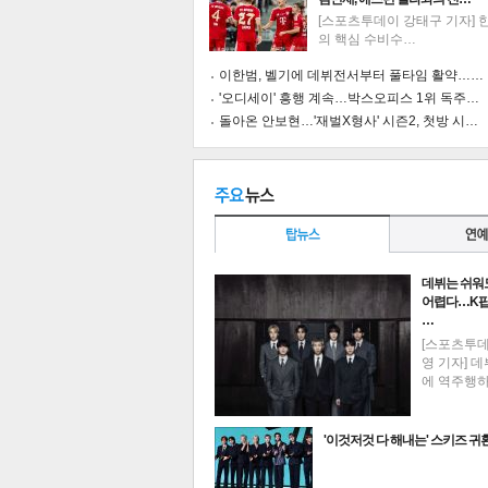
[스포츠투데이 강태구 기자] 
의 핵심 수비수…
이한범, 벨기에 데뷔전서부터 풀타임 활약……
'오디세이' 흥행 계속…박스오피스 1위 독주…
돌아온 안보현…'재벌X형사' 시즌2, 첫방 시…
데뷔는 쉬워
어렵다…K팝
…
[스포츠투
영 기자] 데
에 역주행
기
'이것저것 다 해내는' 스키즈 귀