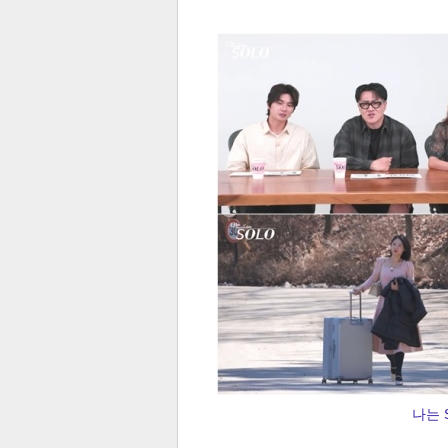
전
로그
즐겨찾기
많이 본 뉴스
최신 뉴스
연예
스포
나는 S
페이
트위
댓글
밴드
네이