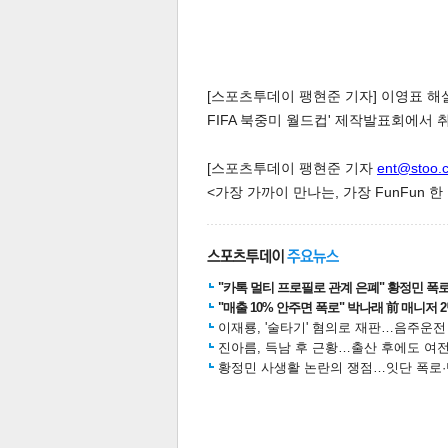
[스포츠투데이 팽현준 기자] 이영표 해설위
FIFA 북중미 월드컵' 제작발표회에서 
[스포츠투데이 팽현준 기자
ent@stoo.
<가장 가까이 만나는, 가장 FunFun 
"카톡 멀티 프로필로 관계 은폐" 황정민 폭로女
"매출 10% 안주면 폭로" 박나래 前 매니저 
이재룡, '술타기' 혐의로 재판…음주운
진아름, 득남 후 근황…출산 후에도 여전
황정민 사생활 논란의 쟁점…잇단 폭로·반