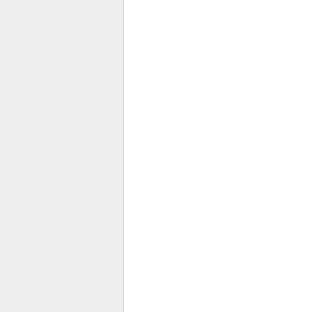
체
인
관련뉴스