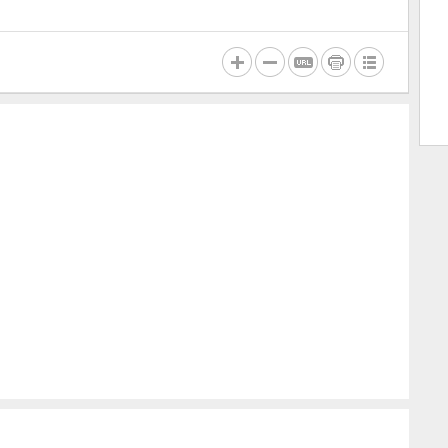
트 크
트 축
사
하기
보기
스