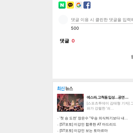
페이
트위
카카
밴드
네이
보
에스파, 고척돔 입성…공연 …
[스포츠투데이 김태형 기자] 
파가 강렬한 '쇠…
'첫 승 도전' 장은수 "우승 의식하기보다 내…
[ST포토] 이강인 합류한 AT 마드리드
[ST포토] 이강인 보는 토마르마