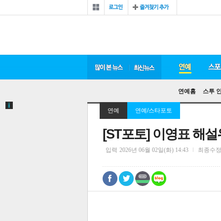
연예홈
스투 
연예
연예/스타포토
[ST포토] 이영표 해설
입력
2026년 06월 02일(화) 14:43
최종수
0