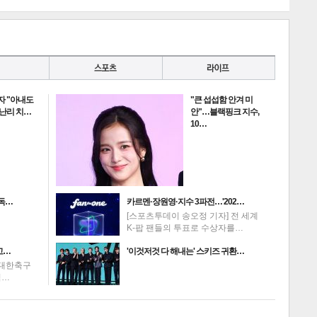
자 "아내도
"큰 섭섭함 안겨 미
게
소
 난리 치…
안"…블랙핑크 지수,
10…
고독…
카르멘·장원영·지수 3파전…'202…
[스포츠투데이 송오정 기자] 전 세계
K-팝 팬들의 투표로 수상자를…
고…
'이것저것 다 해내는' 스키즈 귀환…
 대한축구
임…