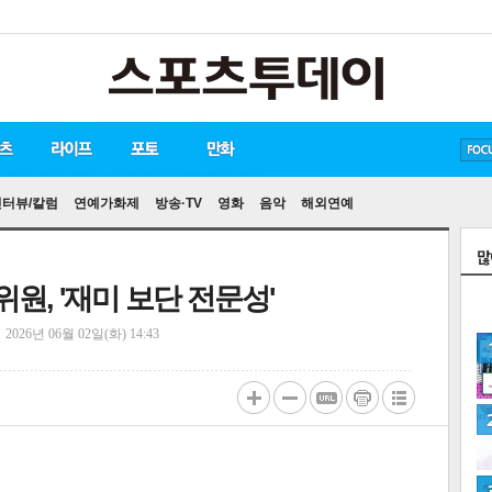
방탄소년단
손흥민
유아인
인터뷰/칼럼
연예가화제
방송·TV
영화
음악
해외연예
위원, '재미 보단 전문성'
정
2026년 06월 02일(화) 14:43