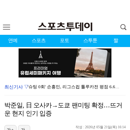
연예
스포츠
포토
스투툰
짤
최신기사 ▽
'슈팅 0회' 손흥민, 리그스컵 톨루카전 평점 6.6……
'2017년 신인왕' 장은수, 정규투어 데뷔 10년 만…
박준일, 日 오사카→도쿄 팬미팅 확정…뜨거
아이들 민니, 11일 두산베어스 경기 시구 "승리 이끄…
운 현지 인기 입증
[ST포토] 스트레이 키즈 현진, 달라진 헤어스타일
작성 : 2026년 05월 21일(목) 16:14
[ST포토] 스트레이 키즈, 빌보드의 남자들
가+
가-