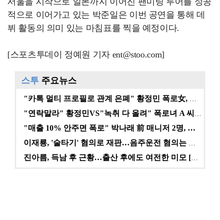
서울을 시작으로 일본까지 이어진 팬미팅 투어를 성공
적으로 이어가고 있는 박준일은 이번 공연을 통해 데
뷔 활동의 의미 있는 마침표를 찍을 예정이다.
[스포츠투데이 정예원 기자 ent@stoo.com]
스투
주요뉴스
"카톡 멀티 프로필로 관계 은폐" 황정민 폭로女, 문자…
"연락말라" 황정민VS"녹취 다 올려" 폭로녀 A 씨,…
"매출 10% 안주면 폭로" 박나래 前 매니저 2명, …
이재룡, '술타기' 혐의로 재판…음주운전 혐의는 미적용…
진아름, 득남 후 근황…출산 후에도 여전한 미모 [스타…