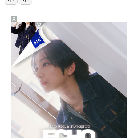
[ST포토] 하츠투하츠, 여름엔 상큼한 '레몬탱'
X
[ST포토] 하츠투하츠 이안, 가요대전 공주
[ST포토] 필릭스, 분위기 남신
[ST포토] 라이즈, '사랑해요'
문세윤, 故 터틀맨 소환… 거북이와 '불후' 우승 쾌거…