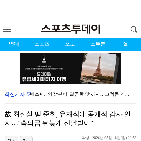
연예
스포츠
포토
스투툰
짤
최신기사 ▽
에스파, '쇠맛'부터 '달콤한 맛'까지…고척돔 가득 채…
블랙핑크, 10주년 행사 논란에 사과 "커뮤니케이션 문…
故 최진실 딸 준희, 유재석에 공개적 감사 인
'리그 2연패 정조준' 아스널, 뉴캐슬서 기마랑이스 영…
사…"축의금 뒤늦게 전달받아"
에스파 고척돔 공연에 반가운 얼굴…아이들 미연·트와이스…
작성 : 2026년 05월 18일(월) 22:53
가+
가-
에스파, 고척돔 입성…공연 시작 40분 만에 첫 인사 …