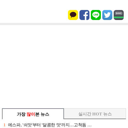
실시간 HOT 뉴스
가장
많이
본 뉴스
1
에스파, '쇠맛'부터 '달콤한 맛'까지…고척돔 …