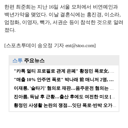
한편 최준희는 지난 16일 서울 모처에서 비연예인과
백년가약을 맺었다. 이날 결혼식에는 홍진경, 이소라,
엄정화, 이영자, 빽가, 서권순 등이 참석한 것으로 알려
졌다.
[스포츠투데이 송오정 기자 ent@stoo.com]
스투
주요뉴스
"카톡 멀티 프로필로 관계 은폐" 황정민 폭로女, 문자…
"매출 10% 안주면 폭로" 박나래 前 매니저 2명, …
이재룡, '술타기' 혐의로 재판…음주운전 혐의는 미적용…
진아름, 득남 후 근황…출산 후에도 여전한 미모 [스타…
황정민 사생활 논란의 쟁점…잇단 폭로·반박 오가는 소모…