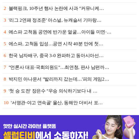
2
블랙핑크, 10주년 행사 논란에 사과 "커뮤니케…
3
'리그 2연패 정조준' 아스널, 뉴캐슬서 기마랑…
4
에스파 고척돔 공연에 반가운 얼굴…아이들 미연·…
5
에스파, 고척돔 입성…공연 시작 40분 만에 첫…
6
한국 남자배구, 중국 3-0 완파하고 동아시아선…
7
"언론사 대표·국회의원도"…최연청, 판사 남편까…
8
박지민 아나운서 "발리까지 갔는데…'피의 게임2…
9
'첫 승 도전' 장은수 "우승 의식하기보다 내 …
10
'서명관·야고 연속골' 울산, 동해안 더비서 포…