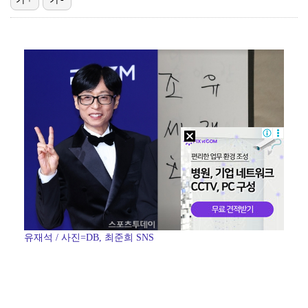
한국 남자배구, 중국 3-0 완파하고 동아시아선수권 결…
"언론사 대표·국회의원도"…최연청, 판사 남편까지 화려…
박지민 아나운서 "발리까지 갔는데…'피의 게임2' 출연…
'첫 승 도전' 장은수 "우승 의식하기보다 내 플레이에…
'서명관·야고 연속골' 울산, 동해안 더비서 포항 제압…
유재석 / 사진=DB, 최준희 SNS