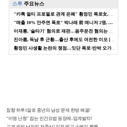
스투
주요뉴스
"카톡 멀티 프로필로 관계 은폐" 황정민 폭로女, 문자…
"매출 10% 안주면 폭로" 박나래 前 매니저 2명, …
이재룡, '술타기' 혐의로 재판…음주운전 혐의는 미적용…
진아름, 득남 후 근황…출산 후에도 여전한 미모 [스타…
황정민 사생활 논란의 쟁점…잇단 폭로·반박 오가는 소모…