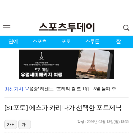
연예
스포츠
포토
스투툰
짤
최신기사 ▽
'음중' 리센느, '프리티 걸'로 1위…8월 둘째 주 …
강채연, 제주삼다수 3R 선두 질주…서어진·장은수 1타…
[ST포토] 에스파 카리나가 선택한 포토제닉
"큰 섭섭함 안겨 미안"…블랙핑크 지수, 10주년 잡음…
작성 : 2026년 05월 18일(월) 18:36
생애 첫 승 노리는 강채연·서어진·장은수, 제주삼다수 …
가+
가-
축구협회 성접대 파문에 더불어민주당 "타락한 뒷거래로 …