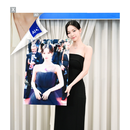
X
"친한 척 좀 해"…나영석·배정남, 불화설 재차 해명(…
"황정민, '어우 섹시하네' 마음의 소리였다 시인해" …
아이들, '톰보이'까지 MV 4억뷰 돌파…통산 3번째 …
AT 이적 후 첫 기자회견 참석한 이강인 "100% 아…
[ST포토] 정지효, 수분 보충은 필수