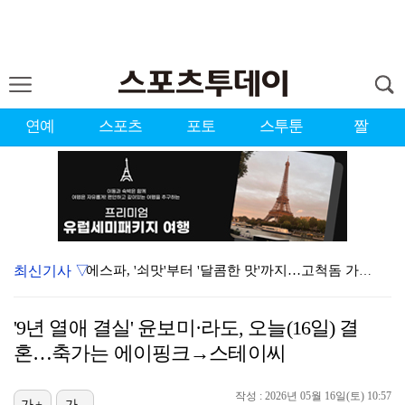
연예
스포츠
포토
스투툰
짤
최신기사 ▽
에스파, '쇠맛'부터 '달콤한 맛'까지…고척돔 가득 채…
'첫 승 도전' 장은수 "우승 의식하기보다 내 플레이에…
'9년 열애 결실' 윤보미·라도, 오늘(16일) 결
에스파, 고척돔 입성…공연 시작 40분 만에 첫 인사 …
혼…축가는 에이핑크→스테이씨
블랙핑크, 10주년 행사 논란에 사과 "커뮤니케이션 문…
작성 : 2026년 05월 16일(토) 10:57
가+
가-
박지민 아나운서 "발리까지 갔는데…'피의 게임2' 출연…