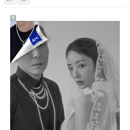
'리그 2연패 정조준' 아스널, 뉴캐슬서 기마랑이스 영…
X
에스파 고척돔 공연에 반가운 얼굴…아이들 미연·트와이스…
맨시티 마레스카 감독 "이강인은 훌륭한 선수…아틀레티코…
"언론사 대표·국회의원도"…최연청, 판사 남편까지 화려…
'서명관·야고 연속골' 울산, 동해안 더비서 포항 제압…