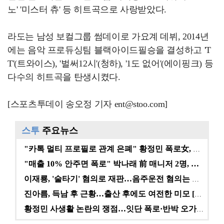
노' '미스터 츄' 등 히트곡으로 사랑받았다.
라도는 남성 보컬그룹 썸데이로 가요계 데뷔, 2014년
에는 음악 프로듀싱팀 블랙아이드필승을 결성하고 'T
T'(트와이스), '벌써12시'(청하), '1도 없어'(에이핑크) 등
다수의 히트곡을 탄생시켰다.
[스포츠투데이 송오정 기자 ent@stoo.com]
스투
주요뉴스
"카톡 멀티 프로필로 관계 은폐" 황정민 폭로女, 문자…
"매출 10% 안주면 폭로" 박나래 前 매니저 2명, …
이재룡, '술타기' 혐의로 재판…음주운전 혐의는 미적용…
진아름, 득남 후 근황…출산 후에도 여전한 미모 [스타…
황정민 사생활 논란의 쟁점…잇단 폭로·반박 오가는 소모…