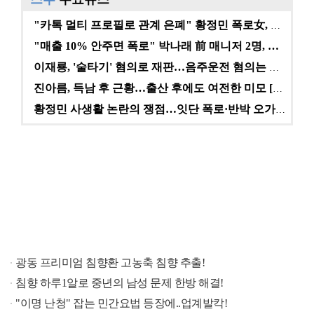
"카톡 멀티 프로필로 관계 은폐" 황정민 폭로女, 문자…
"매출 10% 안주면 폭로" 박나래 前 매니저 2명, …
이재룡, '술타기' 혐의로 재판…음주운전 혐의는 미적용…
진아름, 득남 후 근황…출산 후에도 여전한 미모 [스타…
황정민 사생활 논란의 쟁점…잇단 폭로·반박 오가는 소모…