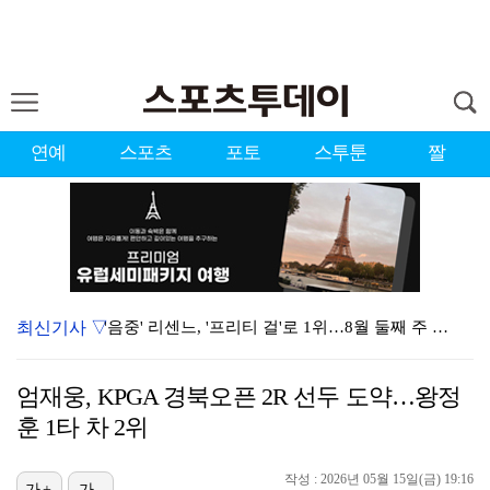
연예
스포츠
포토
스투툰
짤
최신기사 ▽
'음중' 리센느, '프리티 걸'로 1위…8월 둘째 주 …
시원한 바람 불자 힘 낸 이예원 "좋은 기억 있는 테디…
엄재웅, KPGA 경북오픈 2R 선두 도약…왕정
강채연, 제주삼다수 3R 선두 질주…서어진·장은수 1타…
훈 1타 차 2위
"친한 척 좀 해"…나영석·배정남, 불화설 재차 해명(…
작성 : 2026년 05월 15일(금) 19:16
가+
가-
아이들, '톰보이'까지 MV 4억뷰 돌파…통산 3번째 …