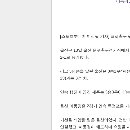
이동경 
[스포츠투데이 이상필 기자] 프로축구 울
울산은 13일 울산 문수축구경기장에서 
2-1로 승리했다.
리그 3연승을 달린 울산은 8승2무4패(승
29)과는 3점 차.
연승 행진이 끊긴 제주는 5승3무6패(승점
울산 이동경은 2경기 연속 득점포를 가
기선을 제압한 팀은 울산이었다. 전반 
연결했고, 이동경이 쇄도하며 슈팅을 