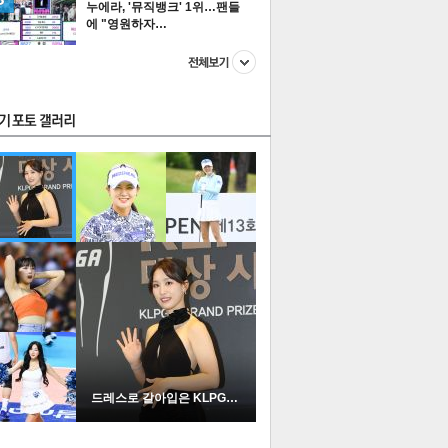
누에라, '뮤직뱅크' 1위…팬들
에 "영원하자…
스투펀
US
이 본 뉴스
스포츠
포토
드레스로 갈아입은 KLPGA …