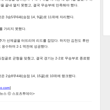
을 끝내 열지 못했고, 결국 무승부에 만족해야 했다.
천은 3승5무6패(승점 14, 9골)로 11위에 자리했다.
트 크
트 축
사
하기
보기
를 가리지 못했다.
스
건주가 선제골을 터뜨리며 리드를 잡았다. 하지만 김천도 후반
 응수하며 2-1 역전에 성공했다.
동점골로 균형을 맞췄고, 결국 경기는 2-2로 무승부로 종료됐
천은 2승8무4패(승점 14, 15골)로 10위에 랭크됐다.
oo.com
]
한 뉴스 ⓒ 스포츠투데이>