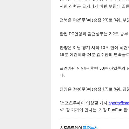
지만 김형근 골키퍼가 버틴 부천의 골문
전북은 6승5무3패(승점 23)로 3위, 부
스북
터 공
달기
공유
버블
한편 FC안양과 김천상무는 2-2로 승부
안양은 이날 경기 시작 10초 만에 최
18분 이건희와 24분 김주찬의 연속골로
끌려가던 안양은 후반 30분 아일톤의 
다.
안양은 3승8무3패(승점 17)로 8위, 김
[스포츠투데이 이상필 기자
sports@st
<가장 가까이 만나는, 가장 FunFun 