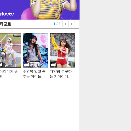
1
/ 2
어리더의 워
수영복 입고 춤
다양함 추구하
밤
추는 아이돌…
는 치어리더…