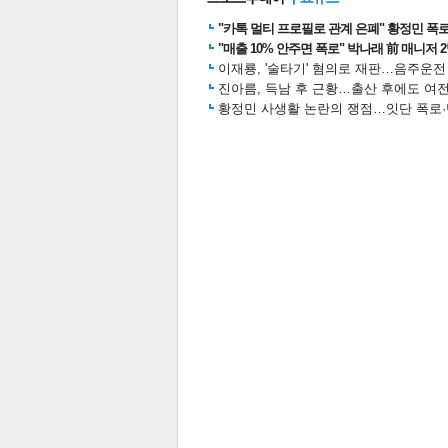
"카톡 멀티 프로필로 관계 은폐" 황정민 폭로女
"매출 10% 안주면 폭로" 박나래 前 매니저 
이재룡, '술타기' 혐의로 재판…음주운
진아름, 득남 후 근황…출산 후에도 여전
황정민 사생활 논란의 쟁점…잇단 폭로·반
보