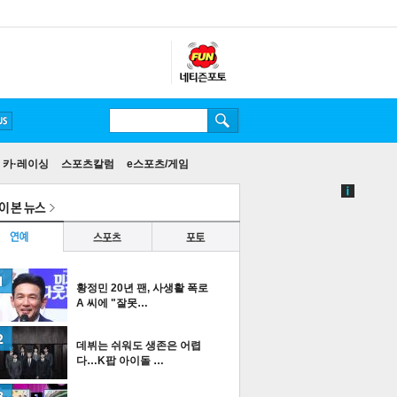
카·레이싱
스포츠칼럼
e스포츠/게임
황정민 20년 팬, 사생활 폭로
A 씨에 "잘못…
데뷔는 쉬워도 생존은 어렵
다…K팝 아이돌 …