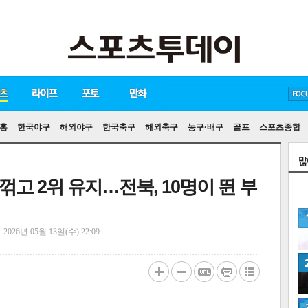
방탄소년단
손흥민
유아인
송중기
홈
한국야구
해외야구
한국축구
해외축구
농구·배구
골프
스포츠종합
 꺾고 2위 유지…전북, 10명이 뛴 부
정
2026년 05월 13일(수) 22:09