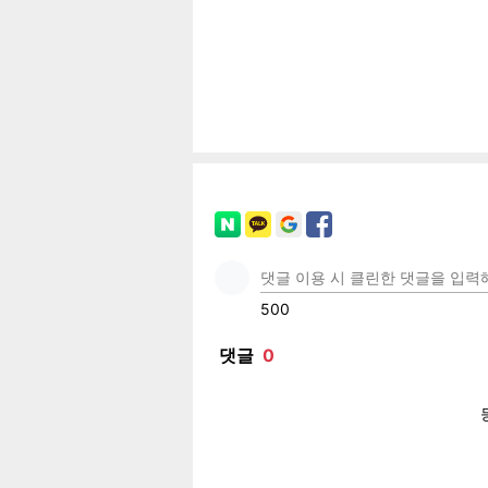
페이
트위
카카
밴드
네이
기