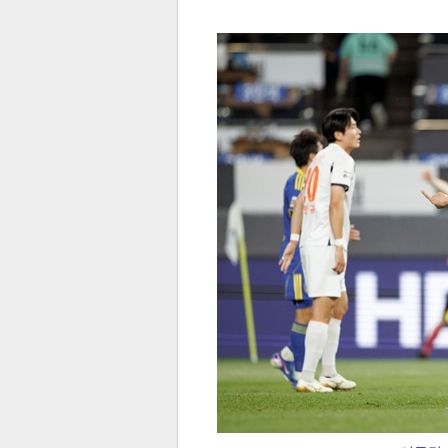
전
로그
즐겨찾기
많이 본 뉴스
최신 뉴스
연예
스포
페이
트위
댓글
밴드
네이