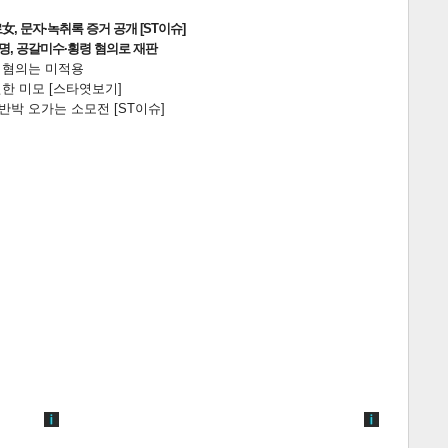
, 문자·녹취록 증거 공개 [ST이슈]
2명, 공갈미수·횡령 혐의로 재판
전 혐의는 미적용
한 미모 [스타엿보기]
박 오가는 소모전 [ST이슈]