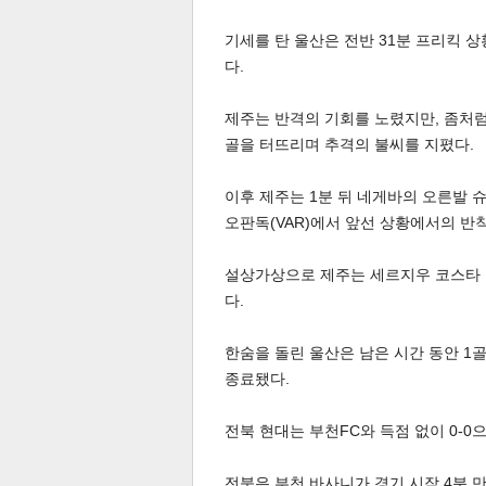
기세를 탄 울산은 전반 31분 프리킥 
다.
제주는 반격의 기회를 노렸지만, 좀처럼
골을 터뜨리며 추격의 불씨를 지폈다.
체
인
이후 제주는 1분 뒤 네게바의 오른발 슈
오판독(VAR)에서 앞선 상황에서의 반
설상가상으로 제주는 세르지우 코스타 
다.
한숨을 돌린 울산은 남은 시간 동안 1골
종료됐다.
전북 현대는 부천FC와 득점 없이 0-0
전북은 부천 바사니가 경기 시작 4분 