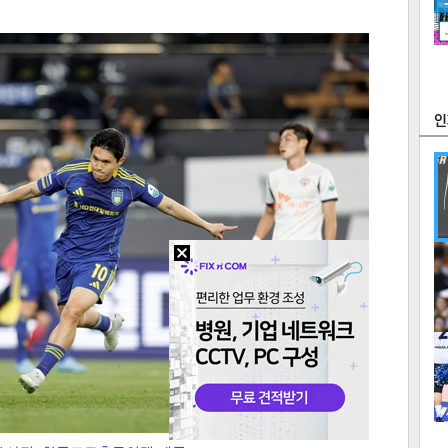
츠
라이프
포토
만화
FOC
많
연예
1
2
텍스
텍스
url 복
인쇄
목록