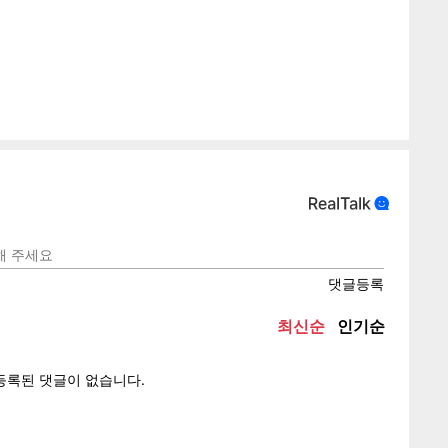
텍스
텍스
url 복
인쇄
목록