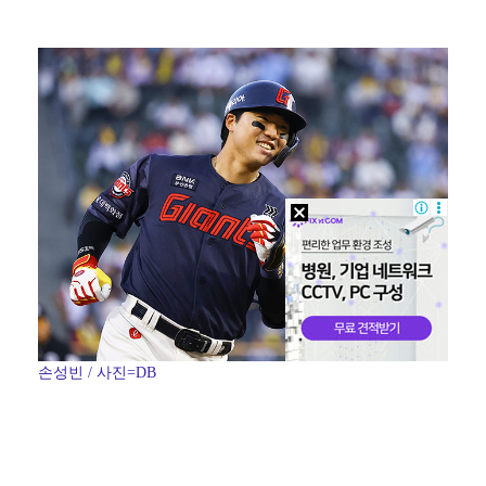
이강인, 아틀레티코 마드리드 첫 훈련 진행…9일 맨시티…
폭발물 지킨 안보현, '악마 교관' 정은채와 재회(재벌…
외신까지 퍼지고 있는 축구협회 성접대 논란…2002 한…
대놓고 '심판 마사지'로 결재 받기도…최종 결재권자는 …
'1라운드 115위' 김민별, 2라운드 7타 줄이며 7…
손성빈 / 사진=DB