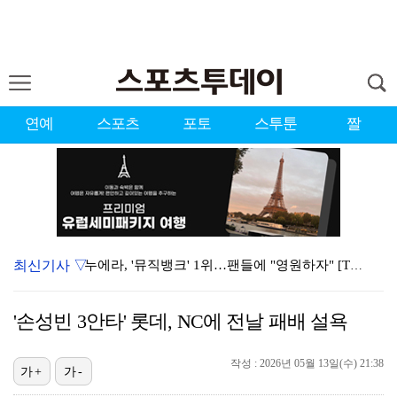
연예
스포츠
포토
스투툰
짤
최신기사 ▽
누에라, '뮤직뱅크' 1위…팬들에 "영원하자" [TV캡…
강채연, 제주삼다수 2R 깜짝 선두 도약…박민지 공동 …
'손성빈 3안타' 롯데, NC에 전날 패배 설욕
폭발까지 5분…안보현·정은채, 목숨 건 사투 시작(재벌…
작성 : 2026년 05월 13일(수) 21:38
서장훈 감독 "내 능력 부족" 자책하게 만든 펜타곤과의…
가+
가-
대한축구협회의 '심판 성접대'…최악의 경우 런던 올림픽…