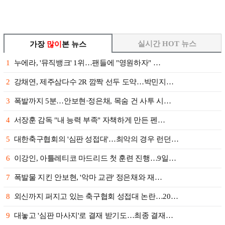
실시간 HOT 뉴스
가장
많이
본 뉴스
1
누에라, '뮤직뱅크' 1위…팬들에 "영원하자" …
2
강채연, 제주삼다수 2R 깜짝 선두 도약…박민지…
3
폭발까지 5분…안보현·정은채, 목숨 건 사투 시…
4
서장훈 감독 "내 능력 부족" 자책하게 만든 펜…
5
대한축구협회의 '심판 성접대'…최악의 경우 런던…
6
이강인, 아틀레티코 마드리드 첫 훈련 진행…9일…
7
폭발물 지킨 안보현, '악마 교관' 정은채와 재…
8
외신까지 퍼지고 있는 축구협회 성접대 논란…20…
9
대놓고 '심판 마사지'로 결재 받기도…최종 결재…