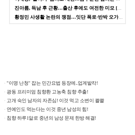
진아름, 득남 후 근황…출산 후에도 여전한 미모 [스타…
황정민 사생활 논란의 쟁점…잇단 폭로·반박 오가는 소모…