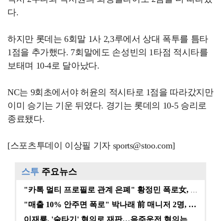
다.
하지만 롯데는 6회말 1사 2,3루에서 상대 폭투를 틈타
1점을 추가했다. 7회말에도 손성빈의 1타점 적시타를
보태며 10-4로 달아났다.
NC는 9회초에서야 허윤의 적시타로 1점을 따라갔지만
이미 승기는 기운 뒤였다. 경기는 롯데의 10-5 승리로
종료됐다.
[스포츠투데이 이상필 기자 sports@stoo.com]
스투
주요뉴스
"카톡 멀티 프로필로 관계 은폐" 황정민 폭로女, 문자…
"매출 10% 안주면 폭로" 박나래 前 매니저 2명, …
이재룡, '술타기' 혐의로 재판…음주운전 혐의는 미적용…