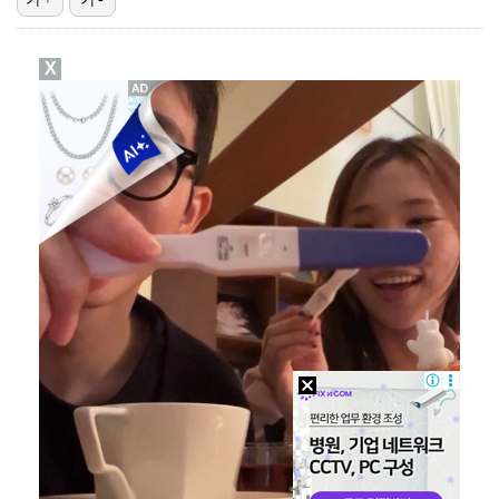
고영욱, 도 넘은 저격 논란…이번엔 박하선에 "감당 안…
X
기록적인 폭염에 멈췄던 KBO, 11일부터 순위 경쟁 …
'선업튀' 서혜원, 결혼 4개월 만에 임신 경사 "행복…
경찰, 대한축구협회 '심판 성접대 논란' 수사 여부 검…
권영찬, 김수현 관련 허위사실 유포 혐의로 검찰行