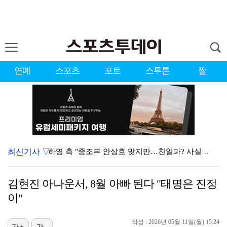
연예
스포츠
포토
스투툰
짤
최신기사 ▽
하영 측 "증조부 안상호 맞지만…친일파? 사실무근" […
'방송 출연' 유명 산부인과 원장, 프로포폴 셀프 투약…
김현진 아나운서, 8월 아빠 된다 "태명은 진정
"스토킹 피해자" 황정민VS"2억대 손해배상" A 씨,…
이"
"블랙핑크 데뷔 10주년 행사로 국중박 입장 통제"…문…
작성 : 2026년 05월 11일(월) 15:24
가+
가-
김지원, 어린이병원에 1억원 쾌척 "'닥터X' 촬영 중…