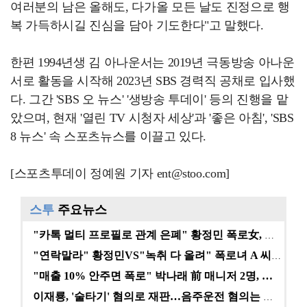
여러분의 남은 올해도, 다가올 모든 날도 진정으로 행
복 가득하시길 진심을 담아 기도한다"고 말했다.
한편 1994년생 김 아나운서는 2019년 극동방송 아나운
서로 활동을 시작해 2023년 SBS 경력직 공채로 입사했
다. 그간 'SBS 오 뉴스' '생방송 투데이' 등의 진행을 맡
았으며, 현재 '열린 TV 시청자 세상'과 '좋은 아침', 'SBS
8 뉴스' 속 스포츠뉴스를 이끌고 있다.
[스포츠투데이 정예원 기자 ent@stoo.com]
스투
주요뉴스
"카톡 멀티 프로필로 관계 은폐" 황정민 폭로女, 문자…
"연락말라" 황정민VS"녹취 다 올려" 폭로녀 A 씨,…
"매출 10% 안주면 폭로" 박나래 前 매니저 2명, …
이재룡, '술타기' 혐의로 재판…음주운전 혐의는 미적용…