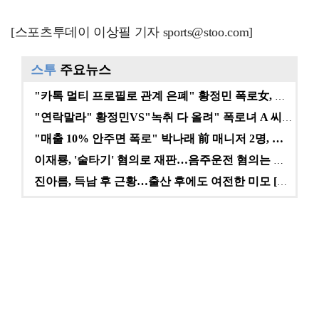
[스포츠투데이 이상필 기자 sports@stoo.com]
스투
주요뉴스
"카톡 멀티 프로필로 관계 은폐" 황정민 폭로女, 문자…
"연락말라" 황정민VS"녹취 다 올려" 폭로녀 A 씨,…
"매출 10% 안주면 폭로" 박나래 前 매니저 2명, …
이재룡, '술타기' 혐의로 재판…음주운전 혐의는 미적용…
진아름, 득남 후 근황…출산 후에도 여전한 미모 [스타…