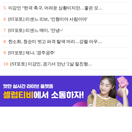
5
이강인 "한국 축구, 어려운 상황이지만…좋은 모…
6
[ST포토] 리센느 리브, '인형이야 사람이야'
7
[ST포토] 리센느 메이, '안녕~'
8
한소희, 청순미 벗고 파격 탈색 머리…강렬 아우…
9
[ST포토] 제나, '경주공주'
10
[ST포토] 이강인, 경기서 만난 '2살 절친형…