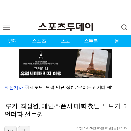
연예
스포츠
포토
스투툰
짤
최신기사 ▽
[ST포토] 도겸-민규-정한, '우리는 맨시티 팬'
종영 '결혼의 완성' 남궁민, 이설과 이혼…김대명·우지…
'루키' 최정원, 메인스폰서 대회 첫날 노보기+5
'미우새' 탁재훈, 50대 마지막 생일날 '아근진' 폐…
언더파 선두권
'7번' 이강인, 한국 팬들 앞에서 AT마드리드 데뷔……
작성 : 2026년 05월 08일(금) 15:35
가+
가-
이강인 "한국 축구, 어려운 상황이지만…좋은 모습도 봐…