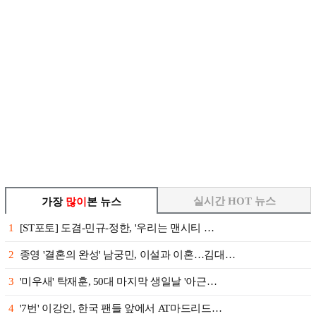
실시간 HOT 뉴스
가장
많이
본 뉴스
1
[ST포토] 도겸-민규-정한, '우리는 맨시티 …
2
종영 '결혼의 완성' 남궁민, 이설과 이혼…김대…
3
'미우새' 탁재훈, 50대 마지막 생일날 '아근…
4
'7번' 이강인, 한국 팬들 앞에서 AT마드리드…