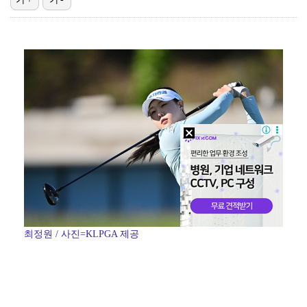
[ST포토] 리센느 리브, '인형이야 사람이야'
[ST포토] 리센느 메이, '안녕~'
한소희, 청순미 벗고 파격 탈색 머리…강렬 아우라 [스…
[ST포토] 제나, '경주공주'
[ST포토] 이강인, 경기서 만난 '2살 절친형' 돈나…
최정원 / 사진=KLPGA 제공