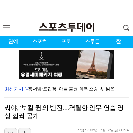
연예
스포츠
포토
스투툰
짤
최신기사 ▽
홍서범·조갑경, 아들 불륜 의혹 소송 속 '밝은 근황'…
데뷔는 쉬워도 생존은 어렵다…K팝 아이돌 평균 수명 4…
씨야, '보컬 퀸'의 반전…격렬한 안무 연습 영
'리틀 김연경' 손서연 28점 폭발…U17 여자배구, …
상 깜짝 공개
표창원, 남규리에 15년만 공개 사과…"내가 틀렸다"
작성 : 2026년 05월 08일(금) 12:24
[ST포토] 박현경, 힘찬 세컨샷
가+
가-