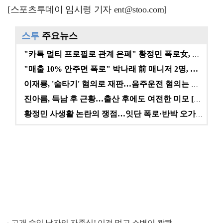
[스포츠투데이 임시령 기자 ent@stoo.com]
스투
주요뉴스
"카톡 멀티 프로필로 관계 은폐" 황정민 폭로女, 문자…
"매출 10% 안주면 폭로" 박나래 前 매니저 2명, …
이재룡, '술타기' 혐의로 재판…음주운전 혐의는 미적용…
진아름, 득남 후 근황…출산 후에도 여전한 미모 [스타…
황정민 사생활 논란의 쟁점…잇단 폭로·반박 오가는 소모…