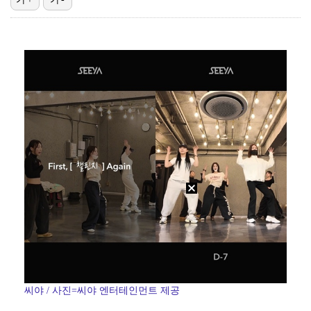
[ST포토] 문정민, 힘찬 티샷
'조폭 연루설 부인' 조세호, 8개월 만에 SNS 업로…
[ST포토] 고지우, 신중한 퍼팅
'호프', 글로벌 순항…토론토 영화제 미드나잇 매드니스…
[ST포토] 문정민, 자신감 가득
씨야 / 사진=씨야 엔터테인먼트 제공