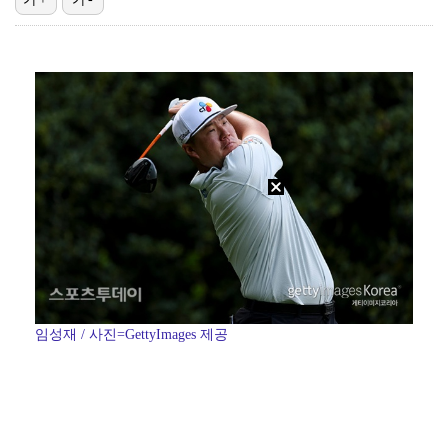
김혜성, 트리플A서 연장 10회에 안타 생산…4경기 연…
김지원, 어린이병원에 1억원 쾌척 "'닥터X' 촬영 중…
고영욱, 도 넘은 저격 논란…이번엔 박하선에 "감당 안…
기록적인 폭염에 멈췄던 KBO, 11일부터 순위 경쟁 …
경찰, 대한축구협회 '심판 성접대 논란' 수사 여부 검…
임성재 / 사진=GettyImages 제공