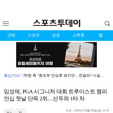
연예
스포츠
포토
스투툰
짤
최신기사 ▽
하영 측 "증조부 안상호 맞지만…친일파? 사실무근" […
'방송 출연' 유명 산부인과 원장, 프로포폴 셀프 투약…
임성재, PGA 시그니처 대회 트루이스트 챔피
"아예 다른 관계잖아"…황정민 폭로자, 팬 주장에 반박…
언십 첫날 단독 2위…선두와 1타 차
"스토킹 피해자" 황정민VS"2억대 손해배상" A 씨,…
작성 : 2026년 05월 08일(금) 10:56
가+
가-
"블랙핑크 데뷔 10주년 행사로 국중박 입장 통제"…문…