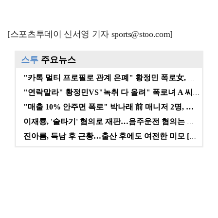
[스포츠투데이 신서영 기자 sports@stoo.com]
스투
주요뉴스
"카톡 멀티 프로필로 관계 은폐" 황정민 폭로女, 문자…
"연락말라" 황정민VS"녹취 다 올려" 폭로녀 A 씨,…
"매출 10% 안주면 폭로" 박나래 前 매니저 2명, …
이재룡, '술타기' 혐의로 재판…음주운전 혐의는 미적용…
진아름, 득남 후 근황…출산 후에도 여전한 미모 [스타…