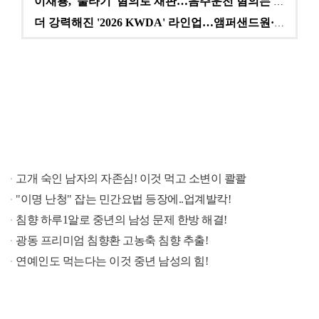
이재룡, '술타기' 혐의로 재판…음주운전 혐의는 미적용…
더 강력해진 '2026 KWDA' 라인업…앰퍼샌드원·나…