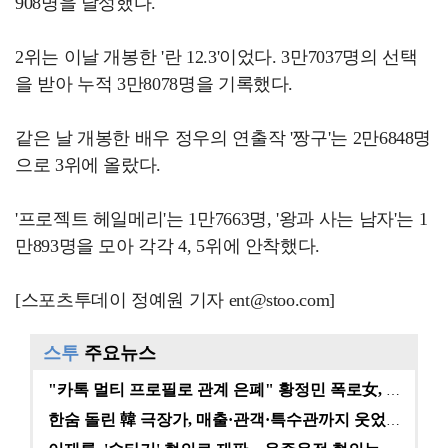
908명을 달성했다.
2위는 이날 개봉한 '란 12.3'이었다. 3만7037명의 선택
을 받아 누적 3만8078명을 기록했다.
같은 날 개봉한 배우 정우의 연출작 '짱구'는 2만6848명
으로 3위에 올랐다.
'프로젝트 헤일메리'는 1만7663명, '왕과 사는 남자'는 1
만893명을 모아 각각 4, 5위에 안착했다.
[스포츠투데이 정예원 기자 ent@stoo.com]
스투
주요뉴스
"카톡 멀티 프로필로 관계 은폐" 황정민 폭로女, 문자…
한숨 돌린 韓 극장가, 매출·관객·특수관까지 웃었다 […