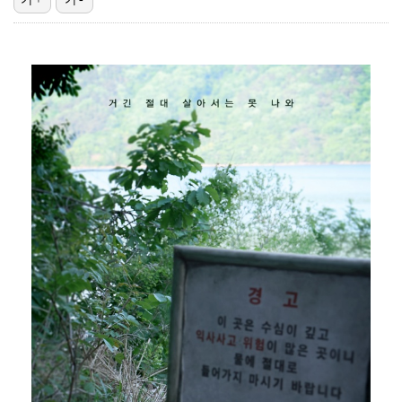
"매출 10% 안주면 폭로" 박나래 前 매니저 2명, …
"기분 맞춰주려고" 축구협회, 외국인 심판 성접대 의혹…
'나솔' 24기 옥순, 출연료 미지급 폭로 "1년 넘게…
'폭염 영향' 프로야구, 9일까지 리그 중단 결정…11…
대한축구협회, 외국인 심판 7차례 성접대 의혹…이 기간…