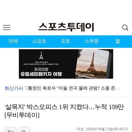
연예
스포츠
포토
스투툰
짤
최신기사 ▽
황정민 폭로자 "아들 연극 몰래 관람? 소품 준비 돕고…
이강인, 드디어 아틀레티코 선수단과 만났다…시메오네 감…
'살목지' 박스오피스 1위 지켰다…누적 159만
10주년인데 40명뿐?…블랙핑크 행사 공지에 팬심 폭발…
[무비투데이]
KBO, 기록적인 폭염으로 9일까지 리그 중단…내달 6…
작성 : 2026년 04월 23일(목) 09:13
가+
가-
박지훈, 9월 잠실실내체육관서 앙코르 콘서트 개최