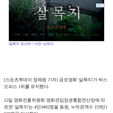
살목지 포스터 / 사진=쇼박스
[스포츠투데이 정예원 기자] 공포영화 '살목지'가 박스
오피스 1위를 유지했다.
22일 영화진흥위원회 영화관입장권통합전산망에 따
르면 '살목지'는 4만3402명을 동원, 누적관객수 159만1