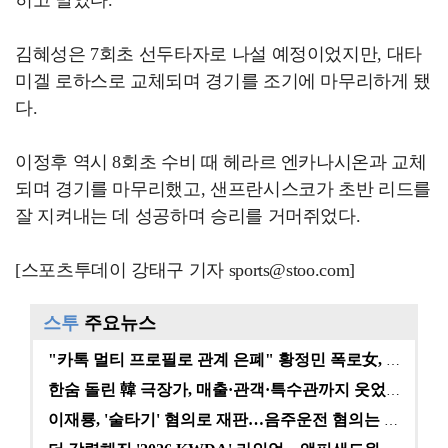
히고 말았다.
김혜성은 7회초 선두타자로 나설 예정이었지만, 대타
미겔 로하스로 교체되며 경기를 조기에 마무리하게 됐
다.
이정후 역시 8회초 수비 때 헤라르 엔카나시온과 교체
되며 경기를 마무리했고, 샌프란시스코가 초반 리드를
잘 지켜내는 데 성공하며 승리를 거머쥐었다.
[스포츠투데이 강태구 기자 sports@stoo.com]
스투
주요뉴스
"카톡 멀티 프로필로 관계 은폐" 황정민 폭로女, 문자…
한숨 돌린 韓 극장가, 매출·관객·특수관까지 웃었다 […
이재룡, '술타기' 혐의로 재판…음주운전 혐의는 미적용…