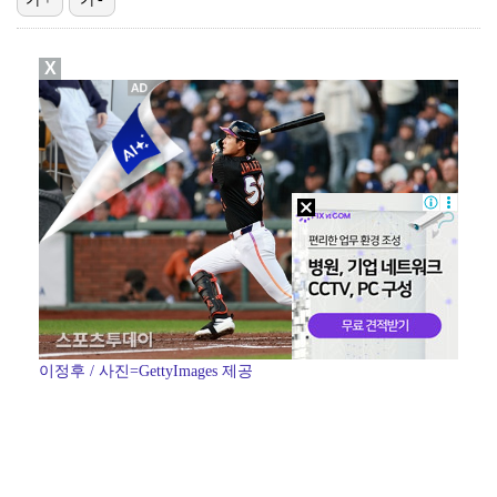
[ST포토] 키키 지유, 포인트 안무로 매력발산
X
[ST포토] 키키 지유, '꽃보다 예쁨'
박해준, 오늘(6일) '산지직송3' 출격…'폭싹' 강유…
[ST포토] 지유, 키키 리더 미모는 이정도!
[ST포토] 키키 지유, '포인트 안무도 예쁘게'
이정후 / 사진=GettyImages 제공