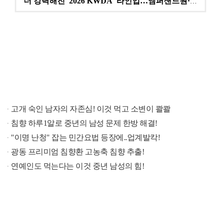
더 강력해진 '2026 KWDA' 라인업…앰퍼샌드원·나…