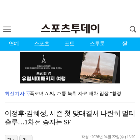
연예
스포츠
포토
스투툰
짤
최신기사 ▽
폭로녀 A 씨, 77통 녹취 자료 재차 입장 "황정민은…
경찰, '감독 선임 논란' 대한축구협회 압수수색…홍명보…
이정후·김혜성, 시즌 첫 맞대결서 나란히 멀티
'이상준쇼' PD "LA 공연 비판 겸허히 수용, 허위…
출루…1차전 승자는 SF
입지 좁아진 김하성, 빅리그 복귀에도 2경기 연속 결장…
작성 : 2026년 04월 22일(수) 13:29
가+
가-
아이들 미연, 첫 日 디지털 싱글 '런어웨이' 발매…청…