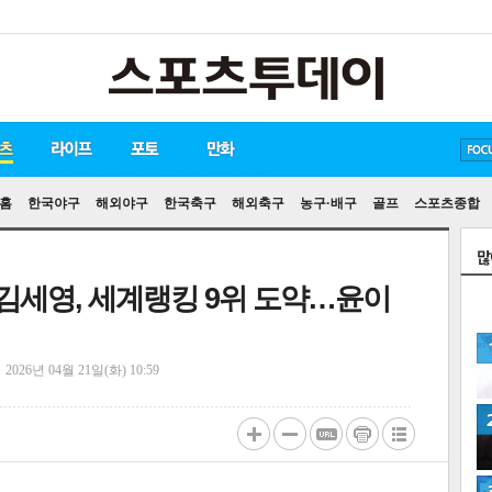
방탄소년단
손흥민
유아인
홈
한국야구
해외야구
한국축구
해외축구
농구·배구
골프
스포츠종합
' 김세영, 세계랭킹 9위 도약…윤이
정
2026년 04월 21일(화) 10:59