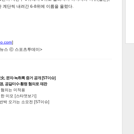
한 계단씩 내려간 6-8위에 이름을 올렸다.
트 크
트 축
사
하기
보기
스
oo.com
]
한 뉴스 ⓒ 스포츠투데이>
, 문자·녹취록 증거 공개 [ST이슈]
2명, 공갈미수·횡령 혐의로 재판
전 혐의는 미적용
한 미모 [스타엿보기]
박 오가는 소모전 [ST이슈]