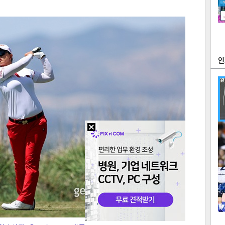
츠
라이프
포토
만화
FOC
많
연예
1
2
텍스
텍스
url 복
인쇄
목록