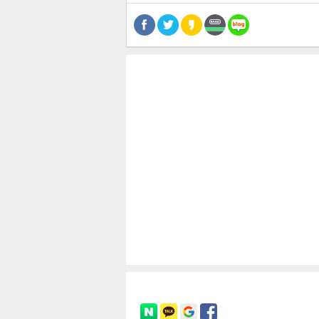
공유
유
로그