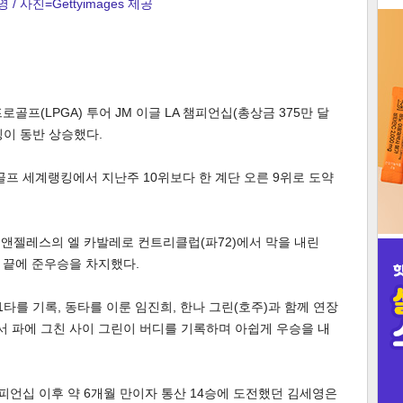
 / 사진=Gettyimages 제공
3
프(LPGA) 투어 JM 이글 LA 챔피언십(총상금 375만 달
이 동반 상승했다.
인
골프 세계랭킹에서 지난주 10위보다 한 계단 오른 9위로 도약
앤젤레스의 엘 카발레로 컨트리클럽(파72)에서 막을 내린
부 끝에 준우승을 차지했다.
1타를 기록, 동타를 이룬 임진희, 한나 그린(호주)과 함께 연장
에서 파에 그친 사이 그린이 버디를 기록하며 아쉽게 우승을 내
챔피언십 이후 약 6개월 만이자 통산 14승에 도전했던 김세영은