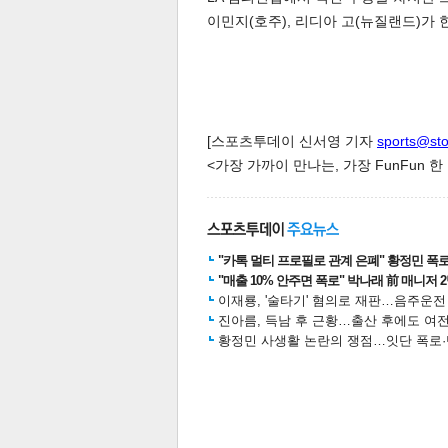
이민지(호주), 리디아 고(뉴질랜드)가 
스북
터 공
달기
공유
버블
[스포츠투데이 신서영 기자
sports@st
<가장 가까이 만나는, 가장 FunFun 
"카톡 멀티 프로필로 관계 은폐" 황정민 폭로女
"매출 10% 안주면 폭로" 박나래 前 매니저 
이재룡, '술타기' 혐의로 재판…음주운
진아름, 득남 후 근황…출산 후에도 여전
황정민 사생활 논란의 쟁점…잇단 폭로·반