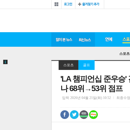
스포츠
스포츠
골프
'LA 챔피언십 준우승
나 68위→53위 점프
입력
2026년 04월 21일(화) 10:52
최종수
0