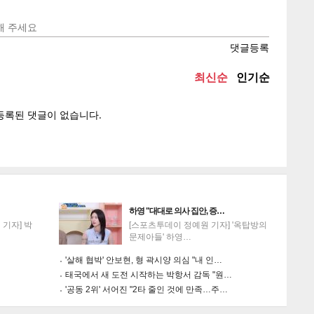
텍스
텍스
url 복
인쇄
목록
하영 "대대로 의사 집안, 증…
기자] 박
[스포츠투데이 정예원 기자] '옥탑방의
문제아들' 하영…
'살해 협박' 안보현, 형 곽시양 의심 "내 인…
태국에서 새 도전 시작하는 박항서 감독 "원…
'공동 2위' 서어진 "2타 줄인 것에 만족…주…