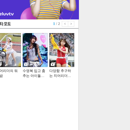
1
/ 2
어리더의 워
수영복 입고 춤
다양함 추구하
밤
추는 아이돌…
는 치어리더…