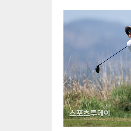
전
로그
즐겨찾기
많이 본 뉴스
최신 뉴스
연예
스포
페이
트위
댓글
밴드
네이