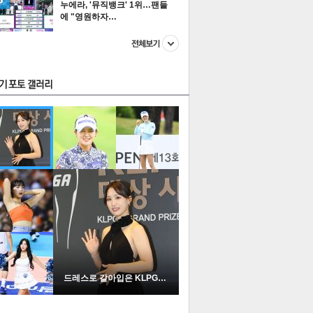
누에라, '뮤직뱅크' 1위…팬들
에 "영원하자…
스투펀
US
이 본 뉴스
스포츠
포토
드레스로 갈아입은 KLPGA …