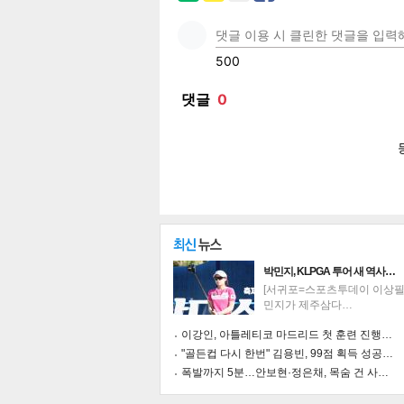
페이
트위
카카
밴드
네이
박민지, KLPGA 투어 새 역사…
[서귀포=스포츠투데이 이상필 
민지가 제주삼다…
기
이강인, 아틀레티코 마드리드 첫 훈련 진행…
"골든컵 다시 한번" 김용빈, 99점 획득 성공…
폭발까지 5분…안보현·정은채, 목숨 건 사…