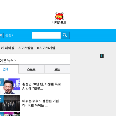
송중기
카·레이싱
스포츠칼럼
e스포츠/게임
황정민 20년 팬, 사생활 폭로
A 씨에 "잘못…
데뷔는 쉬워도 생존은 어렵
다…K팝 아이돌 …