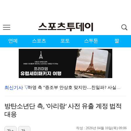
연예
스포츠
포토
스투툰
짤
최신기사 ▽
하영 측 "증조부 안상호 맞지만…친일파? 사실무근" […
'방송 출연' 유명 산부인과 원장, 프로포폴 셀프 투약…
방탄소년단 측, '아리랑' 사전 유출 계정 법적
"블랙핑크 데뷔 10주년 행사로 국중박 입장 통제"…문…
대응
김지원, 어린이병원에 1억원 쾌척 "'닥터X' 촬영 중…
작성 : 2026년 04월 16일(목) 09:06
가+
가-
'친일 의혹' 하영 증조부 안상호, 고종 독살 의혹까지…