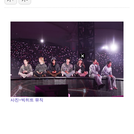
'선업튀' 서혜원, 결혼 4개월 만에 임신 경사 "행복…
권영찬, 김수현 관련 허위사실 유포 혐의로 검찰行
"주말부부 힘든데…변호사 남편, 덕질이 우선순위" 오초…
기록적인 폭염에 멈췄던 KBO, 11일부터 순위 경쟁 …
고영욱, 도 넘은 저격 논란…이번엔 박하선에 "감당 안…
사진=빅히트 뮤직