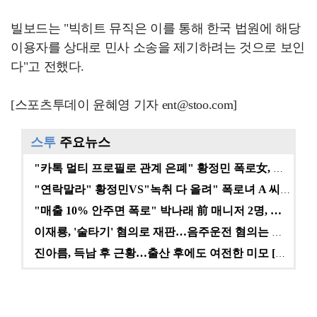
빌보드는 "빅히트 뮤직은 이를 통해 한국 법원에 해당
이용자를 상대로 민사 소송을 제기하려는 것으로 보인
다"고 전했다.
[스포츠투데이 윤혜영 기자 ent@stoo.com]
스투
주요뉴스
"카톡 멀티 프로필로 관계 은폐" 황정민 폭로女, 문자…
"연락말라" 황정민VS"녹취 다 올려" 폭로녀 A 씨,…
"매출 10% 안주면 폭로" 박나래 前 매니저 2명, …
이재룡, '술타기' 혐의로 재판…음주운전 혐의는 미적용…
진아름, 득남 후 근황…출산 후에도 여전한 미모 [스타…