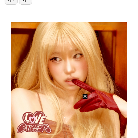
박지훈, 9월 잠실실내체육관서 앙코르 콘서트 개최
청문회부터 압수수색·심판 성접대 의혹까지…월드컵 탈락이…
박문성 "축구협회 성접대 의혹? 사실이면 국제 망신…사…
"기분 맞춰주려고" 축구협회, 외국인 심판 성접대 의혹…
폭로자 "황정민, 본인 말에 책임져야…내가 사생활에 초…