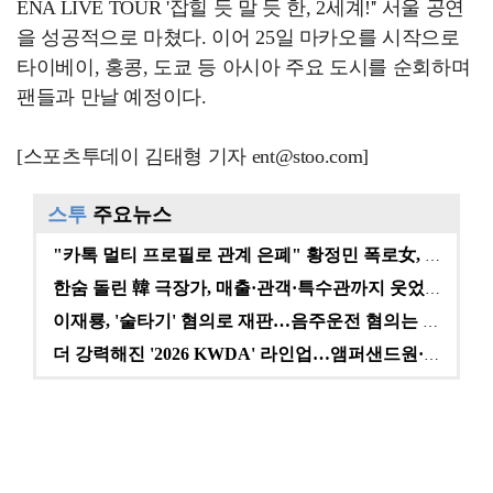
ENA LIVE TOUR '잡힐 듯 말 듯 한, 2세계!'' 서울 공연
을 성공적으로 마쳤다. 이어 25일 마카오를 시작으로
타이베이, 홍콩, 도쿄 등 아시아 주요 도시를 순회하며
팬들과 만날 예정이다.
[스포츠투데이 김태형 기자 ent@stoo.com]
스투
주요뉴스
"카톡 멀티 프로필로 관계 은폐" 황정민 폭로女, 문자…
한숨 돌린 韓 극장가, 매출·관객·특수관까지 웃었다 […
이재룡, '술타기' 혐의로 재판…음주운전 혐의는 미적용…
더 강력해진 '2026 KWDA' 라인업…앰퍼샌드원·나…