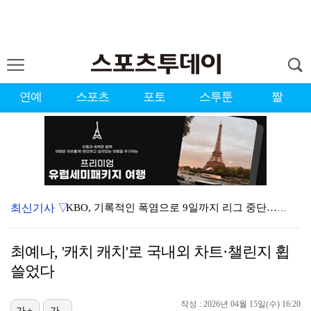
연예
스포츠
포토
스투툰
짤
최신기사 ▽
KBO, 기록적인 폭염으로 9일까지 리그 중단…내달 6…
대한축구협회, 외국인 심판 7차례 성접대 의혹…이 기간…
최예나, '캐치 캐치'로 국내외 차트·챌린지 휩
이강인, 드디어 아틀레티코 선수단과 만났다…시메오네 감…
쓸었다
3승 사냥 시동 건 서교림 "샷·퍼트 만족스러워…좋은 …
작성 : 2026년 04월 15일(수) 16:20
가+
가-
"우산으로 때려"vs"그런 적 없다"…23기 부부 엇갈…