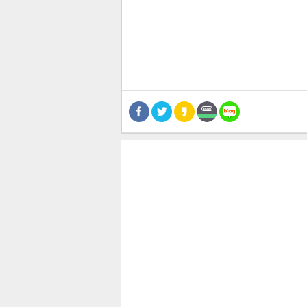
공유
유
로그