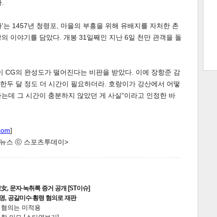
.
자'는 1457년 청령포, 마을의 부흥을 위해 유배지를 자처한 촌
트 크
트 축
사
하기
보기
의 이야기를 담았다. 개봉 31일째인 지난 6일 천만 관객을 돌
스
이 CG의 완성도가 떨어진다는 비판을 받았다. 이에 장항준 감
"한두 달 정도 더 시간이 필요하더라. 호랑이가 강산에서 어떻
는데 그 시간이 충분하지 않았던 게 사실"이라고 인정한 바
com
]
한 뉴스 ⓒ 스포츠투데이>
, 문자·녹취록 증거 공개 [ST이슈]
2명, 공갈미수·횡령 혐의로 재판
전 혐의는 미적용