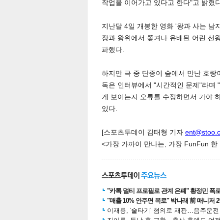
작업을 이어가고 있다고 한다"고 밝혔다
지난달 4일 개봉한 영화 '왕과 사는 남
스북
터 공
달기
공유
버블
장과 왕위에서 쫓겨나 유배된 어린 선왕
파했다.
하지만 극 중 단종이 숲에서 만난 호랑
독은 인터뷰에서 "시간적인 문제"라며 
게 보이는지 오류를 수정하면서 가야 하
있다.
[스포츠투데이 김태형 기자
ent@stoo.
<가장 가까이 만나는, 가장 FunFun 
"카톡 멀티 프로필로 관계 은폐" 황정민 폭로女
"매출 10% 안주면 폭로" 박나래 前 매니저 
이재룡, '술타기' 혐의로 재판…음주운