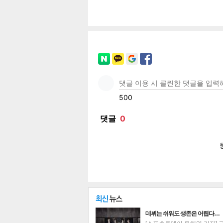
페이
트위
카카
밴드
네이
기
데뷔는 쉬워도 생존은 어렵다…