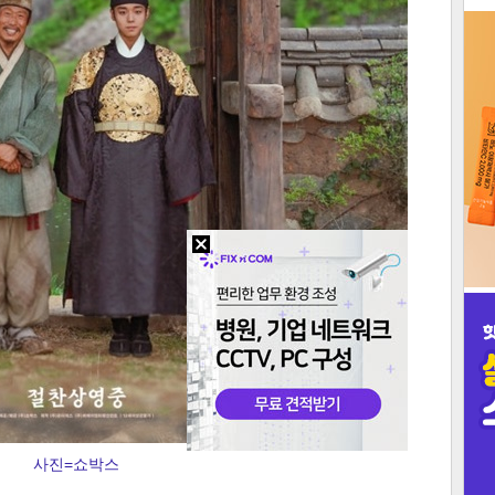
3
인
사진=쇼박스