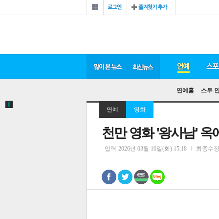
연예홈
스투 
연예
영화
천만 영화 '왕사남' 옥
입력
2026년 03월 10일(화) 15:18
최종수
0