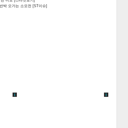
한 미모 [스타엿보기]
박 오가는 소모전 [ST이슈]