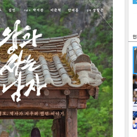
츠
라이프
포토
만화
FOC
많
연예
1
텍스
텍스
url 복
인쇄
목록
2