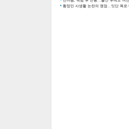
진아름, 득남 후 근황…출산 후에도 여전
황정민 사생활 논란의 쟁점…잇단 폭로·반
보
관련뉴스