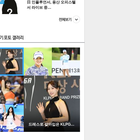
日 인플루언서, 용산 오피스텔
서 라이브 중…
스투펀
US
이 본 뉴스
스포츠
포토
드레스로 갈아입은 KLPGA …