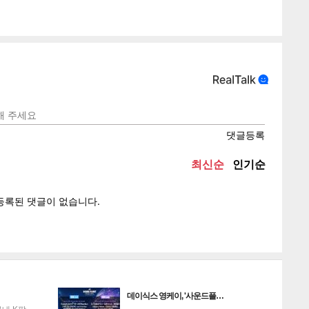
텍스
텍스
url 복
인쇄
목록
데이식스 영케이, '사운드플…