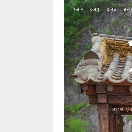
전
로그
즐겨찾기
많이 본 뉴스
최신 뉴스
연예
스포
페이
트위
댓글
밴드
네이