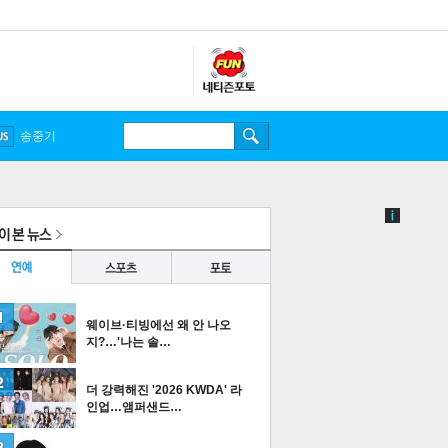
송중기
웨이브·티빙에선 왜 안 나오
지?…'나는 솔…
더 강력해진 '2026 KWDA' 라
인업…앰퍼샌드…