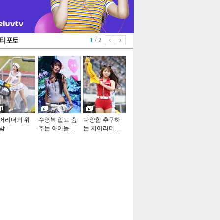
1
/ 2
어리더의 워
수영복 입고 춤
다양함 추구하
밤
추는 아이돌…
는 치어리더…