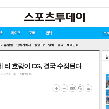
방탄소년단
손흥민
유아인
인터뷰/칼럼
연예가화제
방송·TV
영화
음악
해외연예
에 티 호랑이 CG, 결국 수정된다
정
2026년 03월 10일(화) 15:19