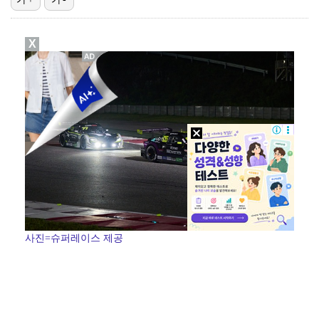
에스파 고척돔 공연에 반가운 얼굴…아이들 미연·트와이스…
X
박지민 아나운서 "발리까지 갔는데…'피의 게임2' 출연…
"언론사 대표·국회의원도"…최연청, 판사 남편까지 화려…
한국 남자배구, 중국 3-0 완파하고 동아시아선수권 결…
'서명관·야고 연속골' 울산, 동해안 더비서 포항 제압…
사진=슈퍼레이스 제공