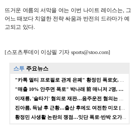
뜨거운 여름의 서막을 여는 이번 나이트 레이스는, 그
어느 때보다 치열한 전략 싸움과 반전의 드라마가 예
고되고 있다.
[스포츠투데이 이상필 기자 sports@stoo.com]
스투
주요뉴스
"카톡 멀티 프로필로 관계 은폐" 황정민 폭로女, 문자…
"매출 10% 안주면 폭로" 박나래 前 매니저 2명, …
이재룡, '술타기' 혐의로 재판…음주운전 혐의는 미적용…
진아름, 득남 후 근황…출산 후에도 여전한 미모 [스타…
황정민 사생활 논란의 쟁점…잇단 폭로·반박 오가는 소모…