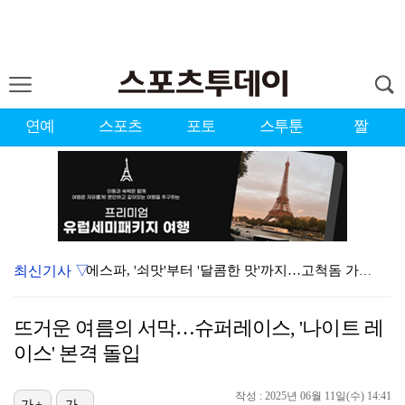
연예
스포츠
포토
스투툰
짤
최신기사 ▽
에스파, '쇠맛'부터 '달콤한 맛'까지…고척돔 가득 채…
블랙핑크, 10주년 행사 논란에 사과 "커뮤니케이션 문…
뜨거운 여름의 서막…슈퍼레이스, '나이트 레
에스파, 고척돔 입성…공연 시작 40분 만에 첫 인사 …
이스' 본격 돌입
'리그 2연패 정조준' 아스널, 뉴캐슬서 기마랑이스 영…
작성 : 2025년 06월 11일(수) 14:41
가+
가-
'첫 승 도전' 장은수 "우승 의식하기보다 내 플레이에…