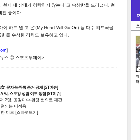
데, 현재 내 상태가 허락하지 않는다"고 속상함을 드러냈다. 현
매진 중이다.
하트 윌 고 온'(My Heart Will Go On) 등 다수 히트곡을
2회를 수상한 경력도 보유하고 있다.
com
]
한 뉴스 ⓒ 스포츠투데이>
치
터
, 문자·녹취록 증거 공개 [ST이슈]
 씨, 스토킹 성립 여부 쟁점 [ST이슈]
니저 2명, 공갈미수·횡령 혐의로 재판
전 혐의는 미적용
한 미모 [스타엿보기]