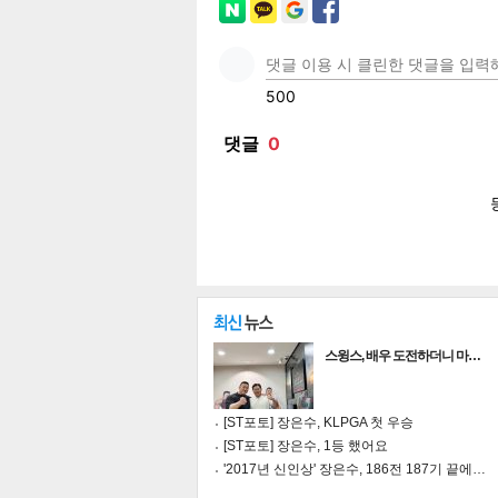
페이
트위
카카
밴드
네이
공유
유
로그
스윙스, 배우 도전하더니 마…
[ST포토] 장은수, KLPGA 첫 우승
[ST포토] 장은수, 1등 했어요
'2017년 신인상' 장은수, 186전 187기 끝에…