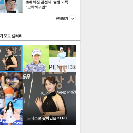
초췌해진 김선태, 술병 가득
"고독하구만"……
스투펀
US
이 본 뉴스
스포츠
포토
드레스로 갈아입은 KLPGA …