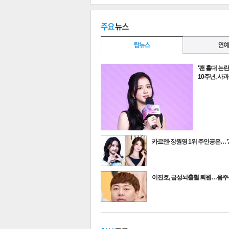
'팬 홀대 논
10주년, 사
카르멘·장원영 1위 주인공은… '
최신뉴스
이진호, 급성뇌출혈 퇴원…음
기