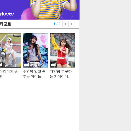
1
/ 2
어리더의 워
수영복 입고 춤
다양함 추구하
밤
추는 아이돌…
는 치어리더…