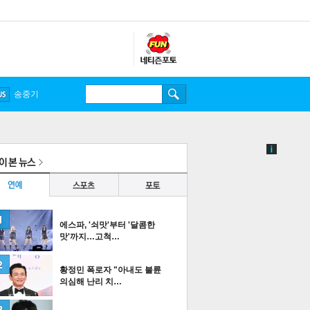
송중기
에스파, '쇠맛'부터 '달콤한
맛'까지…고척…
황정민 폭로자 "아내도 불륜
의심해 난리 치…