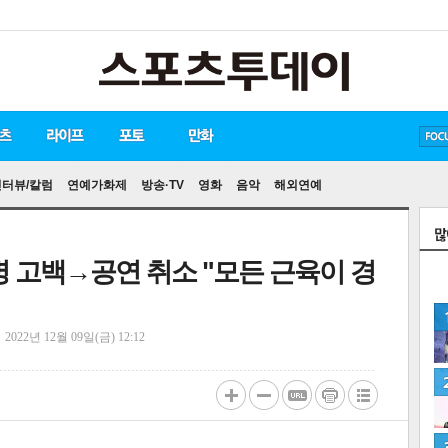
방탄소년단
손흥민
유아인
인터뷰/칼럼
연예가화제
방송·TV
영화
음악
해외연예
병 고백→공연 취소 "모든 근육이 경
정
2022년 12월 09일(금) 12:12