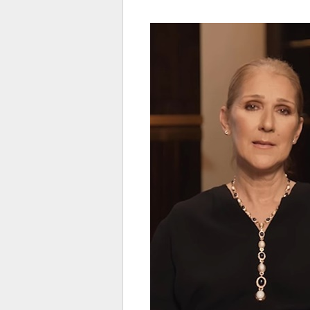
전
로그
즐겨찾기
많이 본 뉴스
최신 뉴스
연예
스포
페이
트위
댓글
밴드
네이