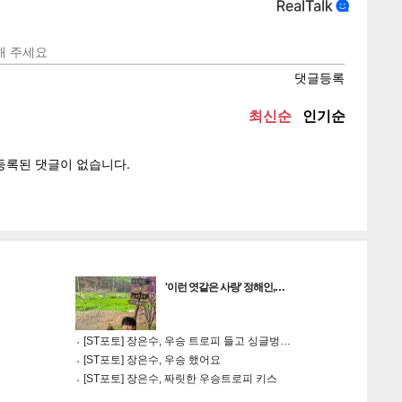
텍스
텍스
url 복
인쇄
목록
게
소
'이런 엿같은 사랑' 정해인,…
[ST포토] 장은수, 우승 트로피 들고 싱글벙…
[ST포토] 장은수, 우승 했어요
[ST포토] 장은수, 짜릿한 우승트로피 키스