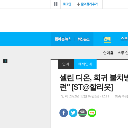
연예홈
스투 
연예
해외연예
셀린 디온, 희귀 불치
련" [ST@할리웃]
입력
2022년 12월 09일(금) 12:11
최종수
0