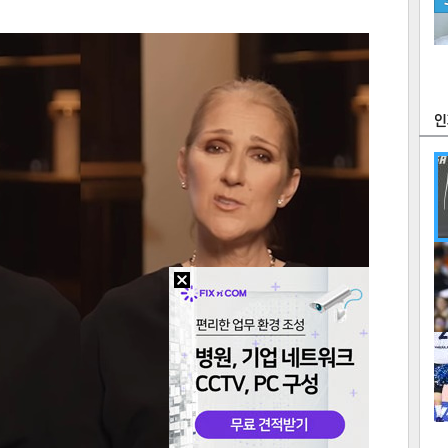
츠
라이프
포토
만화
FOC
많
연예
1
2
텍스
텍스
url 복
인쇄
목록