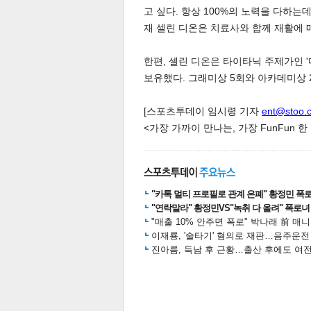
고 싶다. 항상 100%의 노력을 다하는
재 셀린 디온은 치료사와 함께 재활에 
한편, 셀린 디온은 타이타닉 주제가인 '마이 
보유했다. 그래미상 5회와 아카데미상 
[스포츠투데이 임시령 기자
ent@stoo.
체
인
<가장 가까이 만나는, 가장 FunFun 
"카톡 멀티 프로필로 관계 은폐" 황정민 폭로女
"연락말라" 황정민VS"녹취 다 올려" 폭로녀 A
"매출 10% 안주면 폭로" 박나래 前 매
이재룡, '술타기' 혐의로 재판…음주운
진아름, 득남 후 근황…출산 후에도 여전