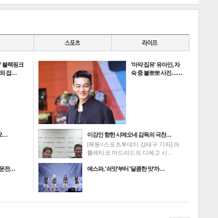
란' 블랙핑크
'마약 집유' 유아인, 자
과와 잡…
숙 중 볼뽀뽀 사진……
2…
이강인 향한 시메오네 감독의 극찬…
[목동=스포츠투데이 강태구 기자] 아
틀레티코 마드리드의 디에고 시…
주운전…
에스파, '쇠맛'부터 '달콤한 맛'까…