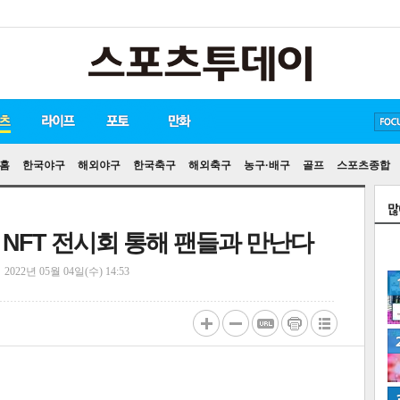
방탄소년단
손흥민
유아인
홈
한국야구
해외야구
한국축구
해외축구
농구·배구
골프
스포츠종합
NFT 전시회 통해 팬들과 만난다
정
2022년 05월 04일(수) 14:53