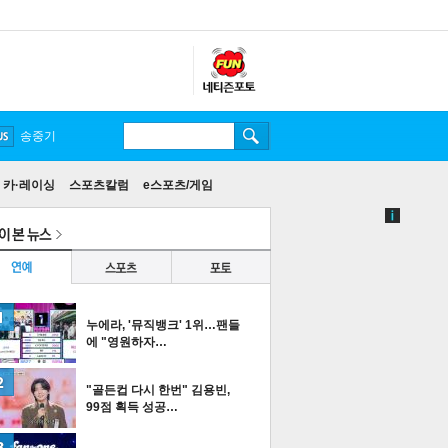
송중기
카·레이싱
스포츠칼럼
e스포츠/게임
누에라, '뮤직뱅크' 1위…팬들
에 "영원하자…
"골든컵 다시 한번" 김용빈,
99점 획득 성공…