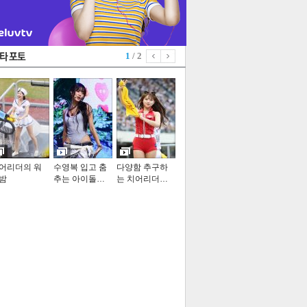
1
/ 2
어리더의 워
수영복 입고 춤
다양함 추구하
밤
추는 아이돌…
는 치어리더…