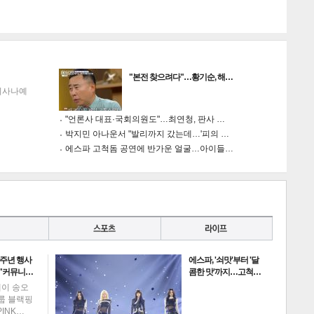
"본전 찾으려다"…황기순, 해…
이사나예
"언론사 대표·국회의원도"…최연청, 판사 …
박지민 아나운서 "발리까지 갔는데…'피의 …
에스파 고척돔 공연에 반가운 얼굴…아이들…
0주년 행사
에스파, '쇠맛'부터 '달
 "커뮤니…
콤한 맛'까지…고척…
데이 송오
그룹 블랙핑
PINK…