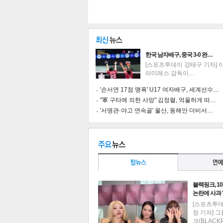
한국 남자배구, 중국 3-0 완…
[스포츠투데이 강태구 기자] 
라미레스 감독이…
'손서연 17점 맹폭' U17 여자배구, 세계선수…
"軍 구타에 의한 사망" 김정렬, 억울하게 떠…
'서명관·야고 연속골' 울산, 동해안 더비서…
기
블랙핑크, 1
논란에 사과
[스포츠투
정 기자] 
크(BLACK