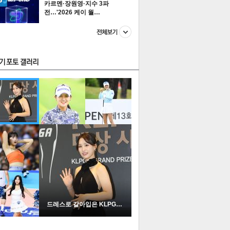
카르멘·장원영·지수 3파
전…'2026 케이 월…
스투펀
US
이 본 뉴스
스포츠
포토
드레스로 갈아입은 KLPGA …