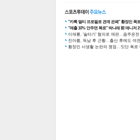
스북
터 공
달기
공유
버블
"카톡 멀티 프로필로 관계 은폐" 황정민 폭로女
"매출 10% 안주면 폭로" 박나래 前 매니저 
이재룡, '술타기' 혐의로 재판…음주운
진아름, 득남 후 근황…출산 후에도 여전
황정민 사생활 논란의 쟁점…잇단 폭로·반