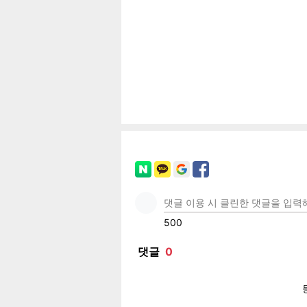
공유
유
로그
페이
트위
카카
밴드
네이