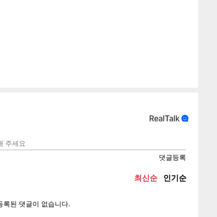
게
소
텍스
텍스
url 복
인쇄
목록