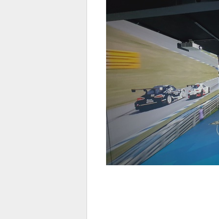
전
로그
즐겨찾기
많이 본 뉴스
최신 뉴스
연예
스포
페이
트위
댓글
밴드
네이