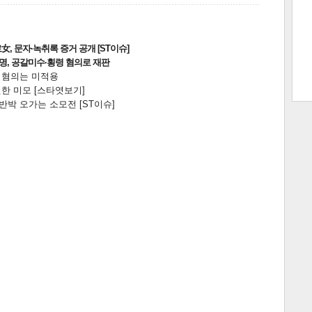
트 크
트 축
사
하기
보기
, 문자·녹취록 증거 공개 [ST이슈]
2명, 공갈미수·횡령 혐의로 재판
전 혐의는 미적용
스
한 미모 [스타엿보기]
박 오가는 소모전 [ST이슈]