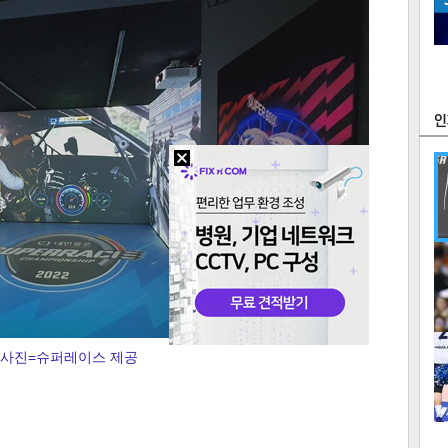
츠
라이프
포토
만화
FOC
많
연예
1
사진=슈퍼레이스 제공
텍스
텍스
url 복
인쇄
목록
2