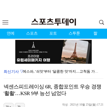
연예
스포츠
포토
스투툰
짤
최신기사 ▽
에스파, '쇠맛'부터 '달콤한 맛'까지…고척돔 가득 채…
블랙핑크, 10주년 행사 논란에 사과 "커뮤니케이션 문…
넥센스피드레이싱 6R, 종합포인트 우승 경쟁
'리그 2연패 정조준' 아스널, 뉴캐슬서 기마랑이스 영…
'활활'…KSR 9부 능선 넘었다
에스파 고척돔 공연에 반가운 얼굴…아이들 미연·트와이스…
작성 : 2021년 10월 25일(월) 17:21
가+
가-
에스파, 고척돔 입성…공연 시작 40분 만에 첫 인사 …