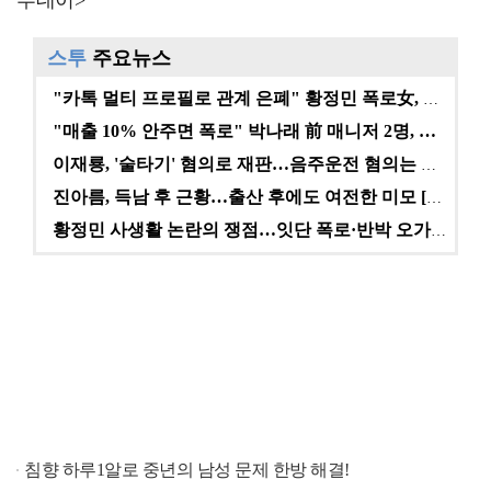
투데이>
스투
주요뉴스
"카톡 멀티 프로필로 관계 은폐" 황정민 폭로女, 문자…
"매출 10% 안주면 폭로" 박나래 前 매니저 2명, …
이재룡, '술타기' 혐의로 재판…음주운전 혐의는 미적용…
진아름, 득남 후 근황…출산 후에도 여전한 미모 [스타…
황정민 사생활 논란의 쟁점…잇단 폭로·반박 오가는 소모…