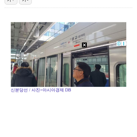
한국 남자배구, 중국 3-0 완파하고 동아시아선수권 결…
"언론사 대표·국회의원도"…최연청, 판사 남편까지 화려…
'첫 승 도전' 장은수 "우승 의식하기보다 내 플레이에…
박지민 아나운서 "발리까지 갔는데…'피의 게임2' 출연…
'서명관·야고 연속골' 울산, 동해안 더비서 포항 제압…
신분당선 / 사진=아시아경제 DB