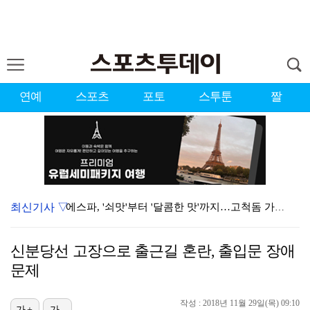
연예
스포츠
포토
스투툰
짤
최신기사 ▽
에스파, '쇠맛'부터 '달콤한 맛'까지…고척돔 가득 채…
블랙핑크, 10주년 행사 논란에 사과 "커뮤니케이션 문…
신분당선 고장으로 출근길 혼란, 출입문 장애
'리그 2연패 정조준' 아스널, 뉴캐슬서 기마랑이스 영…
문제
에스파 고척돔 공연에 반가운 얼굴…아이들 미연·트와이스…
작성 : 2018년 11월 29일(목) 09:10
가+
가-
에스파, 고척돔 입성…공연 시작 40분 만에 첫 인사 …