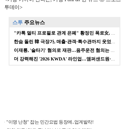
투데이>
스투
주요뉴스
"카톡 멀티 프로필로 관계 은폐" 황정민 폭로女, 문자…
한숨 돌린 韓 극장가, 매출·관객·특수관까지 웃었다 […
이재룡, '술타기' 혐의로 재판…음주운전 혐의는 미적용…
더 강력해진 '2026 KWDA' 라인업…앰퍼샌드원·나…