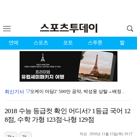
연예
스포츠
포토
스투툰
짤
최신기사 ▽
'오케이 마담2' 500만 공약, 박성웅 상탈→배정남은…
"연락말라" 황정민VS"녹취 다 올려" 폭로녀 A 씨,…
2018 수능 등급컷 확인 어디서? 1등급 국어 12
"군 복무 끝나고 다시 모일 것" 스트레이 키즈, 성적…
8점, 수학 가형 123점·나형 129점
김혜성, 마이너리그 트리플A서 4경기 연속 무안타 침묵…
작성 : 2018년 11월 15일(목) 19:17
가+
가-
황정민 폭로자 "아들 연극 몰래 관람? 소품 준비 돕고…