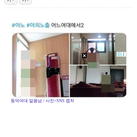
"매출 10% 안주면 폭로" 박나래 前 매니저 2명, …
"기분 맞춰주려고" 축구협회, 외국인 심판 성접대 의혹…
'나솔' 24기 옥순, 출연료 미지급 폭로 "1년 넘게…
대한축구협회, 외국인 심판 7차례 성접대 의혹…이 기간…
'폭염 영향' 프로야구, 9일까지 리그 중단 결정…11…
동덕여대 알몸남 / 사진=SNS 캡처