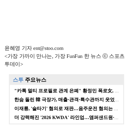
윤혜영 기자 ent@stoo.com
<가장 가까이 만나는, 가장 FunFun 한 뉴스 ⓒ 스포츠
투데이>
스투
주요뉴스
"카톡 멀티 프로필로 관계 은폐" 황정민 폭로女, 문자…
한숨 돌린 韓 극장가, 매출·관객·특수관까지 웃었다 […
이재룡, '술타기' 혐의로 재판…음주운전 혐의는 미적용…
더 강력해진 '2026 KWDA' 라인업…앰퍼샌드원·나…