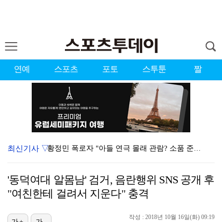
연예
스포츠
포토
스투툰
짤
최신기사 ▽
황정민 폭로자 "아들 연극 몰래 관람? 소품 준비 돕고…
이강인, 드디어 아틀레티코 선수단과 만났다…시메오네 감…
'동덕여대 알몸남' 검거, 음란행위 SNS 공개 후
10주년인데 40명뿐?…블랙핑크 행사 공지에 팬심 폭발…
"여친한테 걸려서 지운다" 충격
KBO, 기록적인 폭염으로 9일까지 리그 중단…내달 6…
작성 : 2018년 10월 16일(화) 09:19
가+
가-
박지훈, 9월 잠실실내체육관서 앙코르 콘서트 개최