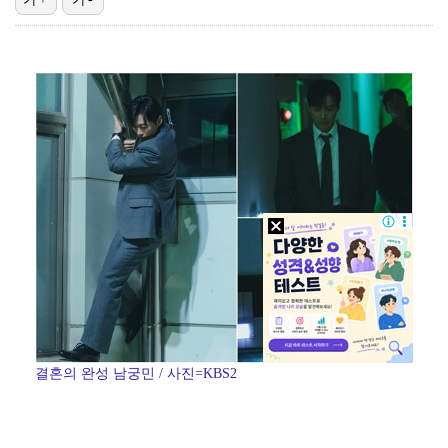
"기분 맞춰주려고" 축구협회, 외국인 심판 성접대 의혹…
대한축구협회, 외국인 심판 7차례 성접대 의혹…이 기간…
'폭염 영향' 프로야구, 9일까지 리그 중단 결정…11…
폭로자 "황정민, 본인 말에 책임져야…내가 사생활에 초…
'샷이글' 서어진, 제주삼다수 1R 박예지·신다인과 공…
결혼의 완성 남궁민 / 사진=KBS2