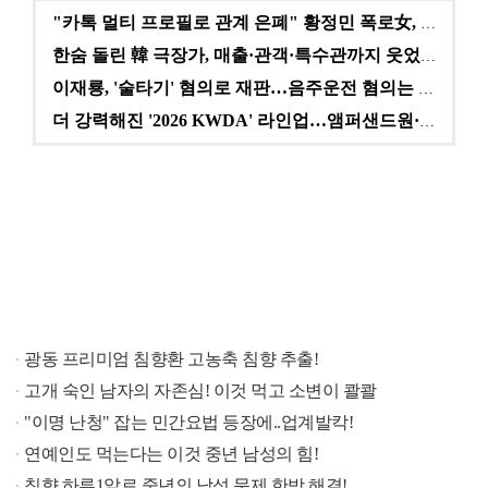
"카톡 멀티 프로필로 관계 은폐" 황정민 폭로女, 문자…
한숨 돌린 韓 극장가, 매출·관객·특수관까지 웃었다 […
이재룡, '술타기' 혐의로 재판…음주운전 혐의는 미적용…
더 강력해진 '2026 KWDA' 라인업…앰퍼샌드원·나…