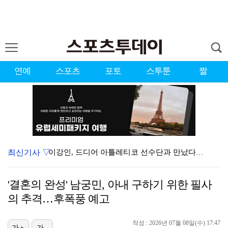
연예
스포츠
포토
스투툰
짤
최신기사 ▽
이강인, 드디어 아틀레티코 선수단과 만났다…시메오네 감…
10주년인데 40명뿐?…블랙핑크 행사 공지에 팬심 폭발…
'결혼의 완성' 남궁민, 아내 구하기 위한 필사
KBO, 기록적인 폭염으로 9일까지 리그 중단…내달 6…
의 추격…후폭풍 예고
박지훈, 9월 잠실실내체육관서 앙코르 콘서트 개최
작성 : 2026년 07월 08일(수) 17:47
가+
가-
"매출 10% 안주면 폭로" 박나래 前 매니저 2명, …