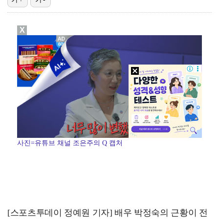
[ST포토] 이강인, 이제는 AT마드리드
X
[ST포토] 이강인, '새 유니폼 어때요?'
[ST포토] 제나, '경주공주'
[ST포토] 디에고 시메오네 감독, '강인아, 기대가 …
[ST포토] 리센느 메이, '안녕~'
사진=유튜브 채널 조은주의 Q 캡처
[스포츠투데이 정예원 기자] 배우 박정숙의 근황이 전