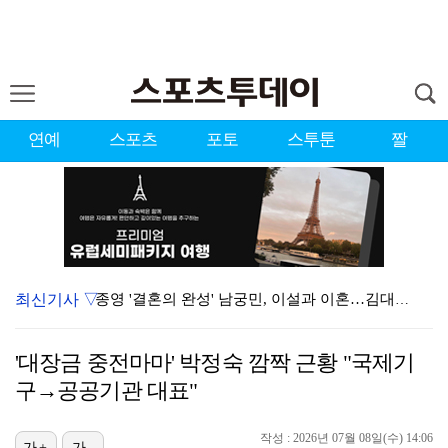
연예
스포츠
포토
스투툰
짤
최신기사 ▽
종영 '결혼의 완성' 남궁민, 이설과 이혼…김대명·우지…
'마르무시 멀티골' 맨시티, '이강인 데뷔' AT마드리…
'대장금 중전마마' 박정숙 깜짝 근황 "국제기
[ST포토] 도겸-민규-정한, '우리는 맨시티 팬'
구→공공기관 대표"
'미우새' 탁재훈, 50대 마지막 생일날 '아근진' 폐…
작성 : 2026년 07월 08일(수) 14:06
가+
가-
'7번' 이강인, 한국 팬들 앞에서 AT마드리드 데뷔……