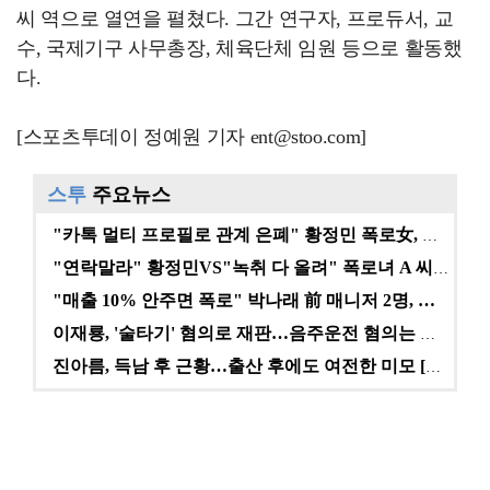
씨 역으로 열연을 펼쳤다. 그간 연구자, 프로듀서, 교
수, 국제기구 사무총장, 체육단체 임원 등으로 활동했
다.
[스포츠투데이 정예원 기자 ent@stoo.com]
스투
주요뉴스
"카톡 멀티 프로필로 관계 은폐" 황정민 폭로女, 문자…
"연락말라" 황정민VS"녹취 다 올려" 폭로녀 A 씨,…
"매출 10% 안주면 폭로" 박나래 前 매니저 2명, …
이재룡, '술타기' 혐의로 재판…음주운전 혐의는 미적용…
진아름, 득남 후 근황…출산 후에도 여전한 미모 [스타…