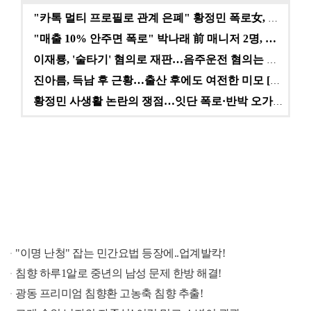
"카톡 멀티 프로필로 관계 은폐" 황정민 폭로女, 문자…
"매출 10% 안주면 폭로" 박나래 前 매니저 2명, …
이재룡, '술타기' 혐의로 재판…음주운전 혐의는 미적용…
진아름, 득남 후 근황…출산 후에도 여전한 미모 [스타…
황정민 사생활 논란의 쟁점…잇단 폭로·반박 오가는 소모…