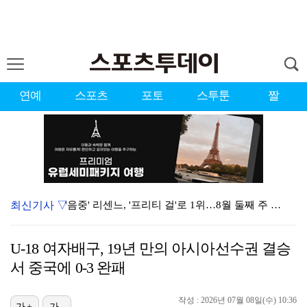
연예
스포츠
포토
스투툰
짤
최신기사 ▽
'음중' 리센느, '프리티 걸'로 1위…8월 둘째 주 …
시원한 바람 불자 힘 낸 이예원 "좋은 기억 있는 테디…
U-18 여자배구, 19년 만의 아시아선수권 결승
강채연, 제주삼다수 3R 선두 질주…서어진·장은수 1타…
서 중국에 0-3 완패
"큰 섭섭함 안겨 미안"…블랙핑크 지수, 10주년 잡음…
작성 : 2026년 07월 08일(수) 10:36
가+
가-
"친한 척 좀 해"…나영석·배정남, 불화설 재차 해명(…