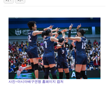
축구협회 성접대 파문에 더불어민주당 "타락한 뒷거래로 …
생애 첫 승 노리는 강채연·서어진·장은수, 제주삼다수 …
아이들, '톰보이'까지 MV 4억뷰 돌파…통산 3번째 …
'전참시' 리센느 메이 "희망 보이지 않아 팀 탈퇴 고…
[ST포토] 정지효, 퍼터 확인
사진=아시아배구연맹 홈페이지 캡처