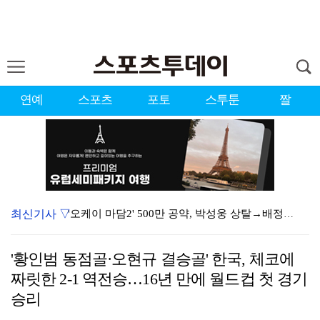
연예
스포츠
포토
스투툰
짤
최신기사 ▽
'오케이 마담2' 500만 공약, 박성웅 상탈→배정남은…
"연락말라" 황정민VS"녹취 다 올려" 폭로녀 A 씨,…
'황인범 동점골·오현규 결승골' 한국, 체코에
황정민 폭로자 "아들 연극 몰래 관람? 소품 준비 돕고…
짜릿한 2-1 역전승…16년 만에 월드컵 첫 경기
"군 복무 끝나고 다시 모일 것" 스트레이 키즈, 성적…
승리
김혜성, 마이너리그 트리플A서 4경기 연속 무안타 침묵…