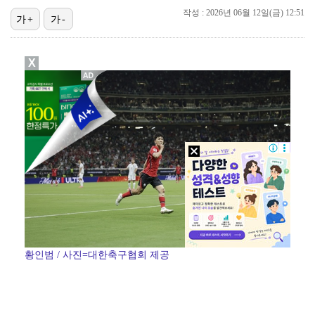
작성 : 2026년 06월 12일(금) 12:51
가+
가-
이강인, 드디어 아틀레티코 선수단과 만났다…시메오네 감…
10주년인데 40명뿐?…블랙핑크 행사 공지에 팬심 폭발…
X
광주, 공격형 미드필더 김종석 영입…"K리그1 뛸 기회…
투수 복귀 미뤄지고 있는 오타니 "조금씩 좋아져…서두르…
[ST포토] 스트레이 키즈 승민, '두손 모으고'
황인범 / 사진=대한축구협회 제공