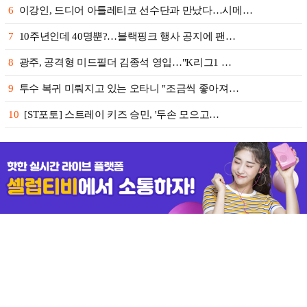
6
이강인, 드디어 아틀레티코 선수단과 만났다…시메…
7
10주년인데 40명뿐?…블랙핑크 행사 공지에 팬…
8
광주, 공격형 미드필더 김종석 영입…"K리그1 …
9
투수 복귀 미뤄지고 있는 오타니 "조금씩 좋아져…
10
[ST포토] 스트레이 키즈 승민, '두손 모으고…