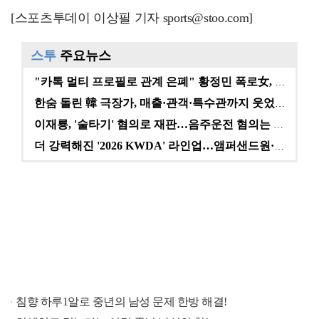
[스포츠투데이 이상필 기자 sports@stoo.com]
스투
주요뉴스
"카톡 멀티 프로필로 관계 은폐" 황정민 폭로女, 문자…
한숨 돌린 韓 극장가, 매출·관객·특수관까지 웃었다 […
이재룡, '술타기' 혐의로 재판…음주운전 혐의는 미적용…
더 강력해진 '2026 KWDA' 라인업…앰퍼샌드원·나…