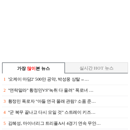
실시간 HOT 뉴스
가장
많이
본 뉴스
1
'오케이 마담2' 500만 공약, 박성웅 상탈→…
2
"연락말라" 황정민VS"녹취 다 올려" 폭로녀 …
3
황정민 폭로자 "아들 연극 몰래 관람? 소품 준…
4
"군 복무 끝나고 다시 모일 것" 스트레이 키즈…
5
김혜성, 마이너리그 트리플A서 4경기 연속 무안…