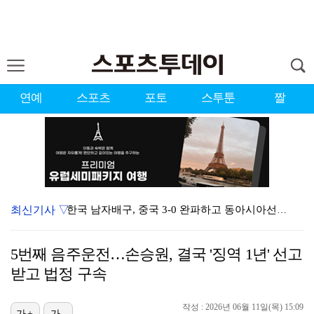
연예
스포츠
포토
스투툰
짤
최신기사 ▽
한국 남자배구, 중국 3-0 완파하고 동아시아선수권 결…
'방 5개·화장실 3개' 리센느 새 숙소, 알고 보니 …
5번째 음주운전…손승원, 결국 '징역 1년' 선고
김정렬 "2번 별거 끝에 협의 이혼…전처와 현재 관계 …
받고 법정 구속
이진호, 급성뇌출혈 퇴원…음주운전·도박 혐의 재판 출석…
작성 : 2026년 06월 11일(목) 15:09
가+
가-
"정산 한 번에 준다더니 도망" 홍진호, 프로게이머 시…