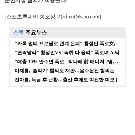
운전치상 혐의가 적용됐다.
[스포츠투데이 송오정 기자 ent@stoo.com]
스투
주요뉴스
"카톡 멀티 프로필로 관계 은폐" 황정민 폭로女, 문자…
"연락말라" 황정민VS"녹취 다 올려" 폭로녀 A 씨,…
"매출 10% 안주면 폭로" 박나래 前 매니저 2명, …
이재룡, '술타기' 혐의로 재판…음주운전 혐의는 미적용…
진아름, 득남 후 근황…출산 후에도 여전한 미모 [스타…