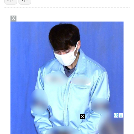
미코 출신 최연청, 금수저 집안 깜짝 "남편·부친 판사…
X
'유부녀 킬러', 정준원 이슈에도 시청률 9.4% 돌파…
'재벌X형사' , 빌런 유승호 예고…시청률 반등하나
'결혼의 완성' 남궁민, 김대명 배신으로 실신…자체 최…
'버디만 7개' 김주형, PGA 윈덤 챔피언십 3R 3…