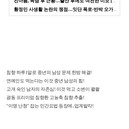
진아름, 득남 후 근황…출산 후에도 여전한 미모 [스타…
황정민 사생활 논란의 쟁점…잇단 폭로·반박 오가는 소모…