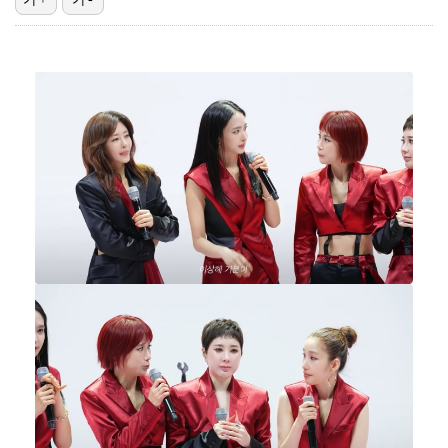
"언론사 대표·국회의원도"…최연청, 판사 남편까지 화려…
한국 남자배구, 중국 3-0 완파하고 동아시아선수권 결…
'첫 승 도전' 장은수 "우승 의식하기보다 내 플레이에…
박지민 아나운서 "발리까지 갔는데…'피의 게임2' 출연…
'서명관·야고 연속골' 울산, 동해안 더비서 포항 제압…