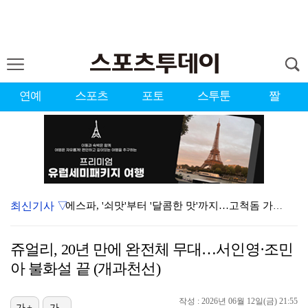
연예
스포츠
포토
스투툰
짤
최신기사 ▽
에스파, '쇠맛'부터 '달콤한 맛'까지…고척돔 가득 채…
블랙핑크, 10주년 행사 논란에 사과 "커뮤니케이션 문…
쥬얼리, 20년 만에 완전체 무대…서인영·조민
에스파, 고척돔 입성…공연 시작 40분 만에 첫 인사 …
아 불화설 끝 (개과천선)
에스파 고척돔 공연에 반가운 얼굴…아이들 미연·트와이스…
작성 : 2026년 06월 12일(금) 21:55
가+
가-
'리그 2연패 정조준' 아스널, 뉴캐슬서 기마랑이스 영…