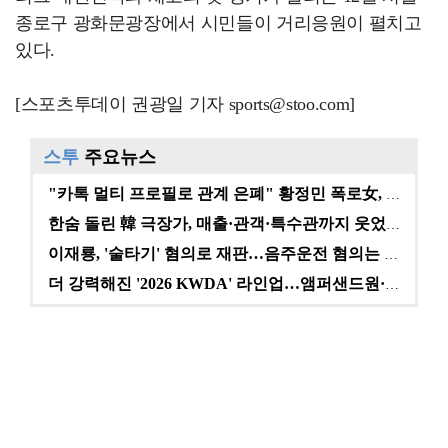
종로구 광화문광장에서 시민들이 거리응원이 펼치고
있다.
[스포츠투데이 권광일 기자 sports@stoo.com]
스투
주요뉴스
"카톡 멀티 프로필로 관계 은폐" 황정민 폭로女, 문자…
한숨 돌린 韓 극장가, 매출·관객·특수관까지 웃었다 […
이재룡, '술타기' 혐의로 재판…음주운전 혐의는 미적용…
더 강력해진 '2026 KWDA' 라인업…앰퍼샌드원·나…