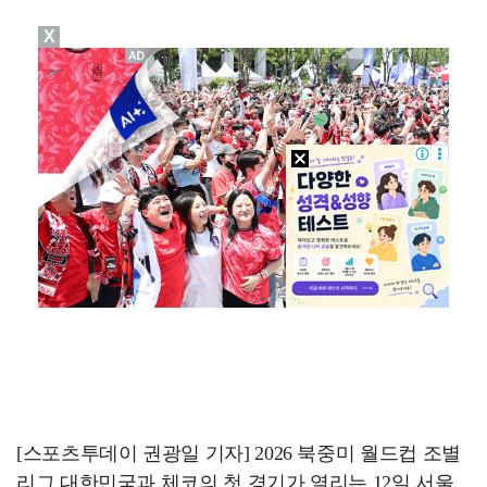
X
"매출 10% 안주면 폭로" 박나래 前 매니저 2명, …
'주장 완장' 김민재, 한국 떠나기 전 뮌헨 동료들에게…
폭로자 "황정민, 본인 말에 책임져야…내가 사생활에 초…
'모솔연애2' 최혁준 "판단 오류로 불편함 드려 죄송"…
박문성 "축구협회 성접대 의혹? 사실이면 국제 망신…사…
[스포츠투데이 권광일 기자] 2026 북중미 월드컵 조별
리그 대한민국과 체코의 첫 경기가 열리는 12일 서울