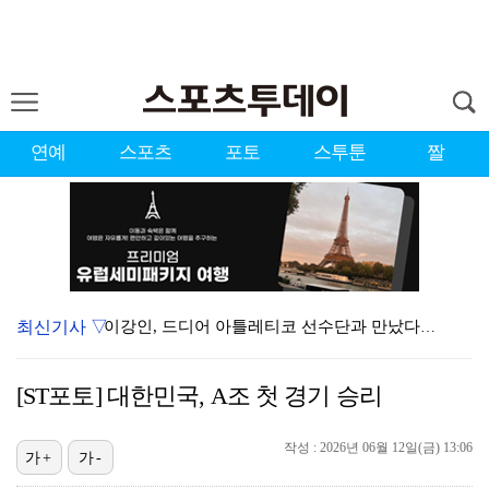
연예
스포츠
포토
스투툰
짤
최신기사 ▽
이강인, 드디어 아틀레티코 선수단과 만났다…시메오네 감…
KBO, 기록적인 폭염으로 9일까지 리그 중단…내달 6…
[ST포토] 대한민국, A조 첫 경기 승리
대한축구협회, 외국인 심판 7차례 성접대 의혹…이 기간…
작성 : 2026년 06월 12일(금) 13:06
박지훈, 9월 잠실실내체육관서 앙코르 콘서트 개최
가+
가-
"기분 맞춰주려고" 축구협회, 외국인 심판 성접대 의혹…