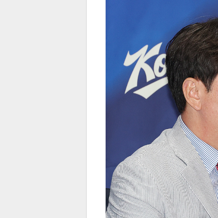
전
로그
즐겨찾기
많이 본 뉴스
최신 뉴스
연예
스포
페이
트위
댓글
밴드
네이