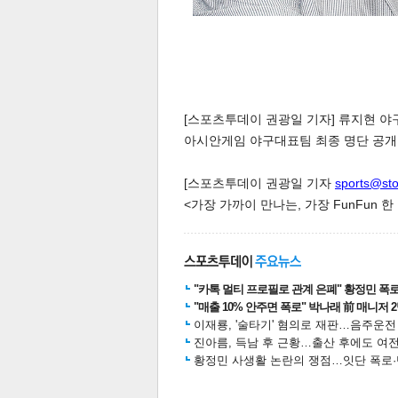
[스포츠투데이 권광일 기자] 류지현 야
아시안게임 야구대표팀 최종 명단 공개
[스포츠투데이 권광일 기자
sports@st
<가장 가까이 만나는, 가장 FunFun 
"카톡 멀티 프로필로 관계 은폐" 황정민 폭로女
"매출 10% 안주면 폭로" 박나래 前 매니저 
이재룡, '술타기' 혐의로 재판…음주운
진아름, 득남 후 근황…출산 후에도 여전
황정민 사생활 논란의 쟁점…잇단 폭로·반