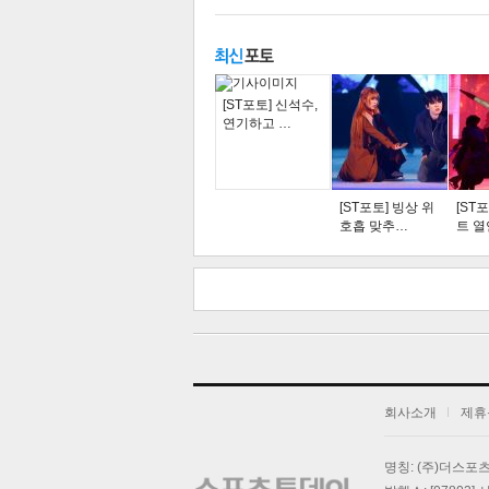
[ST포토] 신석수,
연기하고 …
주요뉴스
탑뉴스
연예
[ST포토] 빙상 위
[ST
호흡 맞추…
트 
스북
터 공
오톡
공유
버블
기
회사소개
제휴
명칭: (주)더스