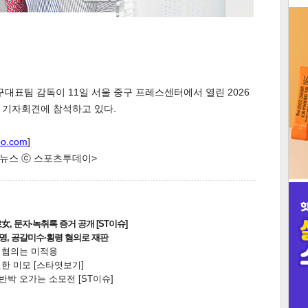
3
구대표팀 감독이 11일 서울 중구 프레스센터에서 열린 2026
 기자회견에 참석하고 있다.
인
oo.com
]
한 뉴스 ⓒ 스포츠투데이>
, 문자·녹취록 증거 공개 [ST이슈]
2명, 공갈미수·횡령 혐의로 재판
전 혐의는 미적용
한 미모 [스타엿보기]
박 오가는 소모전 [ST이슈]