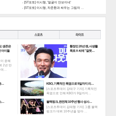
[ST포토] 이시형, '얼굴이 안보이네'
[ST포토] 이시형, 차준환과 싸우는 그림자 …
게
소
도 생존은
황정민 20년 팬, 사생활
 아이돌
폭로 A 씨에 "잘못…
데이 윤혜
뷔 2년 만
하며…
환…
KBO, 기록적인 폭염으로 9일까지 리…
[스포츠투데이 강태구 기자] 기록적인
폭염으로 인해 KBO가 9일까지…
소…
블랙핑크, 완전체 10주년 행사 성사…
[스포츠투데이 김태형 기자] 그룹 블랙
핑크가 데뷔 10주년을 맞아 …