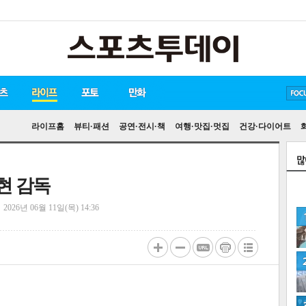
방탄소년단
손흥민
유아인
라이프홈
뷰티·패션
공연·전시·책
여행·맛집·멋집
건강·다이어트
현 감독
정
2026년 06월 11일(목) 14:36