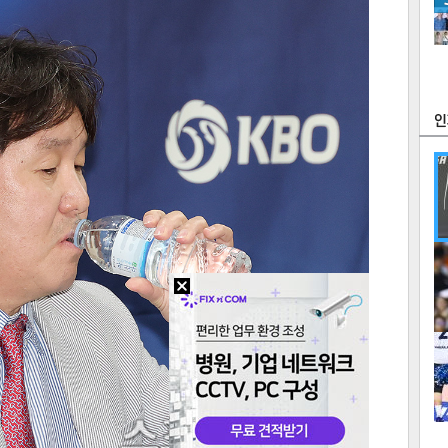
츠
라이프
포토
만화
FOC
많
연예
1
텍스
텍스
url 복
인쇄
목록
2