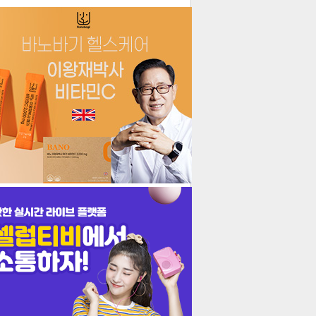
더보기
기포토