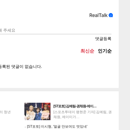
텍스
텍스
url 복
인쇄
목록
[ST포토] 김예림-권채원-에이…
철리 청년
[스포츠투데이 팽현준 기자] 김예림, 권
채원, 에이미가…
[ST포토] 이시형, '얼굴 안보여도 멋있네'